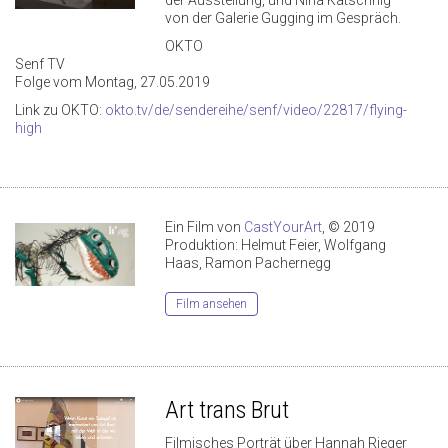
der Ausstellung, und Nina Katschnig
von der Galerie Gugging im Gespräch.
OKTO
Senf TV
Folge vom Montag, 27.05.2019
Link zu OKTO:
okto.tv/de/sendereihe/senf/video/22817/flying-
high
Ein Film von
CastYourArt
, © 2019
Produktion: Helmut Feier, Wolfgang
Haas, Ramon Pachernegg
Film ansehen
Art trans Brut
Filmisches Porträt über Hannah Rieger