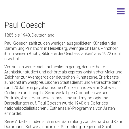
Paul Goesch
1885 bis 1940, Deutschland
Paul Goesch zählt zu den wenigen ausgebildeten Künstlern der
Sammlung Prinzhorn in Heidelberg, wenngleich Hans Prinzhorn
ihn in seinem Buch „,Bildnerei der Geisteskranken“ aus 1922 nicht
erwähnt.
Vermutlich war er nicht authentisch genug, denn er hatte
Architektur studiert und gehörte als expressionistischer Maler und
Zeichner zur Avantgarde der deutschen Kunstszene. Er arbeitete
zunächst im westpreußischen Staatsdienst und verbrachte dann
rund 20 Jahre in psychiatrischen Kliniken, und zwar in Schwetz,
Göttingen und Teupitz. Seine vielfältigen Gouachen weisen
Porträts, Architektur sowie christliche und mythologische
Darstellungen auf. Paul Goesch wurde 1940 als Opfer des
nationalsozialistischen „,Euthanasie“-Programms von Ärzten
ermordet.
Seine Arbeiten finden sich in der Sammlung von Gerhard und Karin
Dammann, Schweiz, und in der Sammlung Treger und Saint