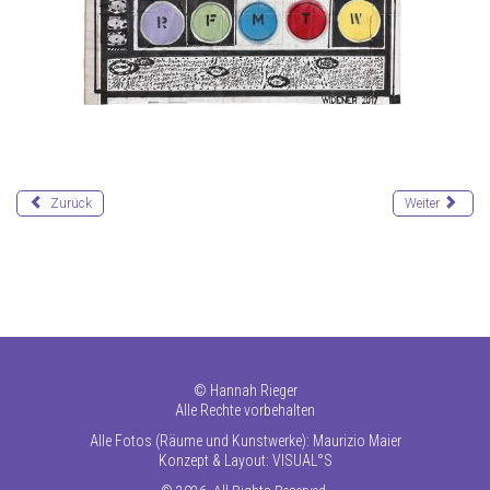
Zurück
Weiter
©
Hannah Rieger
Alle Rechte vorbehalten
Alle Fotos (Räume und Kunstwerke): Maurizio Maier
Konzept & Layout:
VISUAL°S