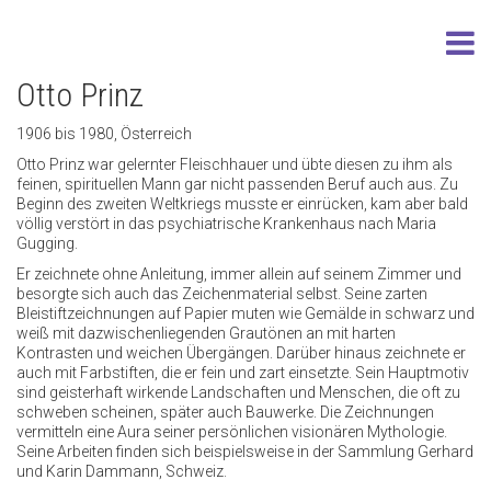
Otto Prinz
1906 bis 1980, Österreich
Otto Prinz war gelernter Fleischhauer und übte diesen zu ihm als
feinen, spirituellen Mann gar nicht passenden Beruf auch aus. Zu
Beginn des zweiten Weltkriegs musste er einrücken, kam aber bald
völlig verstört in das psychiatrische Krankenhaus nach Maria
Gugging.
Er zeichnete ohne Anleitung, immer allein auf seinem Zimmer und
besorgte sich auch das Zeichenmaterial selbst. Seine zarten
Bleistiftzeichnungen auf Papier muten wie Gemälde in schwarz und
weiß mit dazwischenliegenden Grautönen an mit harten
Kontrasten und weichen Übergängen. Darüber hinaus zeichnete er
auch mit Farbstiften, die er fein und zart einsetzte. Sein Hauptmotiv
sind geisterhaft wirkende Landschaften und Menschen, die oft zu
schweben scheinen, später auch Bauwerke. Die Zeichnungen
vermitteln eine Aura seiner persönlichen visionären Mythologie.
Seine Arbeiten finden sich beispielsweise in der Sammlung Gerhard
und Karin Dammann, Schweiz.