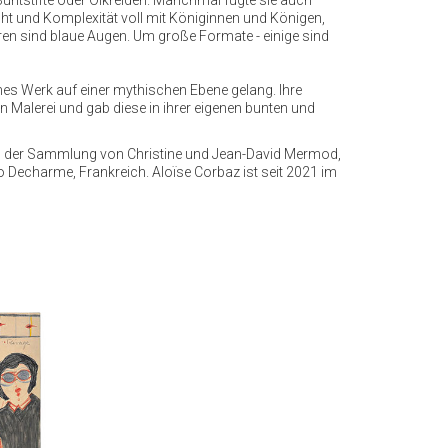
Buntstifte oder Ölkreiden. Manchmal fügte sie auch
t und Komplexität voll mit Königinnen und Königen,
uren sind blaue Augen. Um große Formate - einige sind
sches Werk auf einer mythischen Ebene gelang. Ihre
n Malerei und gab diese in ihrer eigenen bunten und
e in der Sammlung von Christine und Jean-David Mermod,
 Decharme, Frankreich. Aloïse Corbaz ist seit 2021 im