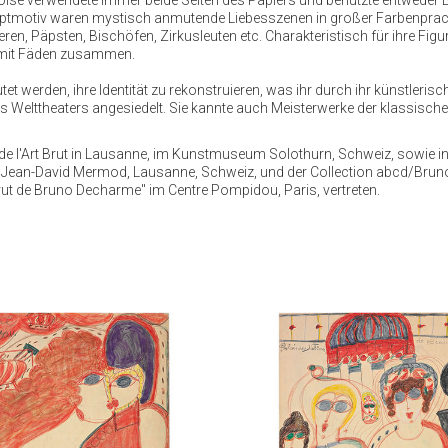
Aloïse verwendete immer beide Seiten des Papiers und benutzte entweder 
auptmotiv waren mystisch anmutende Liebesszenen in großer Farbenprach
en, Päpsten, Bischöfen, Zirkusleuten etc. Charakteristisch für ihre Fig
er mit Fäden zusammen.
et werden, ihre Identität zu rekonstruieren, was ihr durch ihr künstleri
des Welttheaters angesiedelt. Sie kannte auch Meisterwerke der klassische
ion de l'Art Brut in Lausanne, im Kunstmuseum Solothurn, Schweiz, sowi
d Jean-David Mermod, Lausanne, Schweiz, und der Collection abcd/Bruno
ut de Bruno Decharme" im Centre Pompidou, Paris, vertreten.