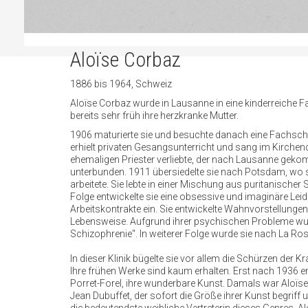
Aloïse Corbaz
1886 bis 1964, Schweiz
Aloïse Corbaz wurde in Lausanne in eine kinderreiche Fa
bereits sehr früh ihre herzkranke Mutter.
1906 maturierte sie und besuchte danach eine Fachschul
erhielt privaten Gesangsunterricht und sang im Kirchen
ehemaligen Priester verliebte, der nach Lausanne geko
unterbunden. 1911 übersiedelte sie nach Potsdam, wo s
arbeitete. Sie lebte in einer Mischung aus puritanische
Folge entwickelte sie eine obsessive und imaginäre Leide
Arbeitskontrakte ein. Sie entwickelte Wahnvorstellungen,
Lebensweise. Aufgrund ihrer psychischen Probleme wurde
Schizophrenie". In weiterer Folge wurde sie nach La Rosiè
In dieser Klinik bügelte sie vor allem die Schürzen der 
Ihre frühen Werke sind kaum erhalten. Erst nach 1936 e
Porret-Forel, ihre wunderbare Kunst. Damals war Aloïse C
Jean Dubuffet, der sofort die Größe ihrer Kunst begriff 