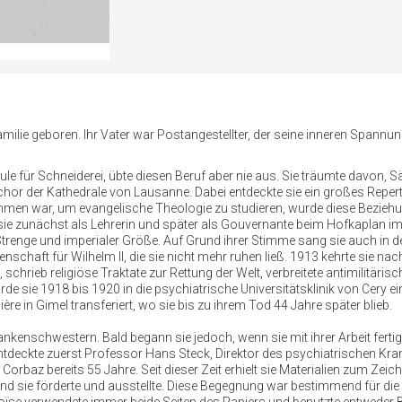
milie geboren. Ihr Vater war Postangestellter, der seine inneren Spannu
e für Schneiderei, übte diesen Beruf aber nie aus. Sie träumte davon, S
chor der Kathedrale von Lausanne. Dabei entdeckte sie ein großes Reperto
mmen war, um evangelische Theologie zu studieren, wurde diese Beziehun
ie zunächst als Lehrerin und später als Gouvernante beim Hofkaplan im
r Strenge und imperialer Größe. Auf Grund ihrer Stimme sang sie auch in d
nschaft für Wilhelm II, die sie nicht mehr ruhen ließ. 1913 kehrte sie n
 schrieb religiöse Traktate zur Rettung der Welt, verbreitete antimilitär
 sie 1918 bis 1920 in die psychiatrische Universitätsklinik von Cery e
re in Gimel transferiert, wo sie bis zu ihrem Tod 44 Jahre später blieb.
Krankenschwestern. Bald begann sie jedoch, wenn sie mit ihrer Arbeit ferti
ntdeckte zuerst Professor Hans Steck, Direktor des psychiatrischen Kra
orbaz bereits 55 Jahre. Seit dieser Zeit erhielt sie Materialien zum Zeich
und sie förderte und ausstellte. Diese Begegnung war bestimmend für die G