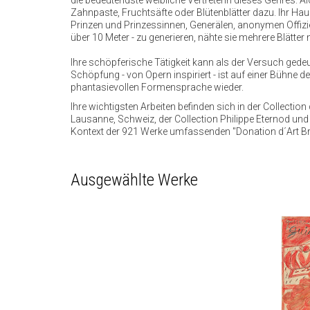
die bedeutendste weibliche Vertreterin dieses Genres. 
Zahnpaste, Fruchtsäfte oder Blütenblätter dazu. Ihr H
Prinzen und Prinzessinnen, Generälen, anonymen Offizier
über 10 Meter - zu generieren, nähte sie mehrere Blätt
Ihre schöpferische Tätigkeit kann als der Versuch gedeut
Schöpfung - von Opern inspiriert - ist auf einer Bühne 
phantasievollen Formensprache wieder.
Ihre wichtigsten Arbeiten befinden sich in der Collect
Lausanne, Schweiz, der Collection Philippe Eternod un
Kontext der 921 Werke umfassenden "Donation d´Art Br
Ausgewählte Werke