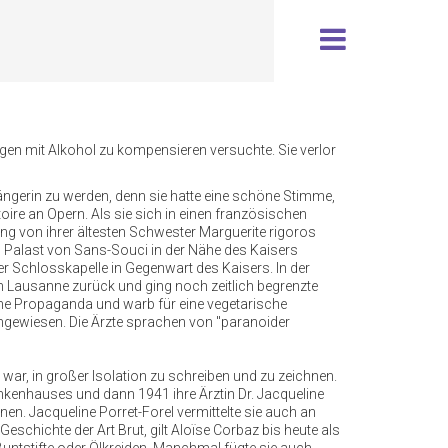
ngen mit Alkohol zu kompensieren versuchte. Sie verlor
ängerin zu werden, denn sie hatte eine schöne Stimme,
ire an Opern. Als sie sich in einen französischen
g von ihrer ältesten Schwester Marguerite rigoros
 Palast von Sans-Souci in der Nähe des Kaisers
er Schlosskapelle in Gegenwart des Kaisers. In der
ach Lausanne zurück und ging noch zeitlich begrenzte
ische Propaganda und warb für eine vegetarische
ingewiesen. Die Ärzte sprachen von "paranoider
g war, in großer Isolation zu schreiben und zu zeichnen.
nkenhauses und dann 1941 ihre Ärztin Dr. Jacqueline
nen. Jacqueline Porret-Forel vermittelte sie auch an
eschichte der Art Brut, gilt Aloïse Corbaz bis heute als