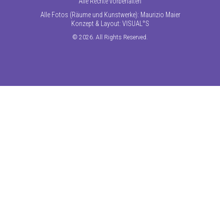
Alle Rechte vorbehalten
Alle Fotos (Räume und Kunstwerke): Maurizio Maier
Konzept & Layout:
VISUAL°S
© 2026. All Rights Reserved.