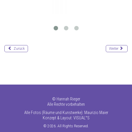
Zurück
Weiter
©
Hannah Rieger
Alle Rechte vorbehalten
Alle Fotos (Räume und Kunstwerke): Maurizio Maier
Konzept & Layout:
VISUAL°S
© 2026. All Rights Reserved.