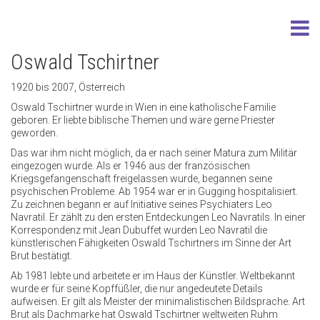
Oswald Tschirtner
1920 bis 2007, Österreich
Oswald Tschirtner wurde in Wien in eine katholische Familie
geboren. Er liebte biblische Themen und wäre gerne Priester
geworden.
Das war ihm nicht möglich, da er nach seiner Matura zum Militär
eingezogen wurde. Als er 1946 aus der französischen
Kriegsgefangenschaft freigelassen wurde, begannen seine
psychischen Probleme. Ab 1954 war er in Gugging hospitalisiert.
Zu zeichnen begann er auf Initiative seines Psychiaters Leo
Navratil. Er zählt zu den ersten Entdeckungen Leo Navratils. In einer
Korrespondenz mit Jean Dubuffet wurden Leo Navratil die
künstlerischen Fähigkeiten Oswald Tschirtners im Sinne der Art
Brut bestätigt.
Ab 1981 lebte und arbeitete er im Haus der Künstler. Weltbekannt
wurde er für seine Kopffüßler, die nur angedeutete Details
aufweisen. Er gilt als Meister der minimalistischen Bildsprache. Art
Brut als Dachmarke hat Oswald Tschirtner weltweiten Ruhm