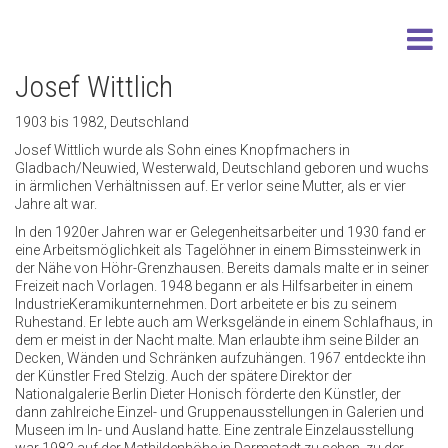
Josef Wittlich
1903 bis 1982, Deutschland
Josef Wittlich wurde als Sohn eines Knopfmachers in
Gladbach/Neuwied, Westerwald, Deutschland geboren und wuchs
in ärmlichen Verhältnissen auf. Er verlor seine Mutter, als er vier
Jahre alt war.
In den 1920er Jahren war er Gelegenheitsarbeiter und 1930 fand er
eine Arbeitsmöglichkeit als Tagelöhner in einem Bimssteinwerk in
der Nähe von Höhr-Grenzhausen. Bereits damals malte er in seiner
Freizeit nach Vorlagen. 1948 begann er als Hilfsarbeiter in einem
IndustrieKeramikunternehmen. Dort arbeitete er bis zu seinem
Ruhestand. Er lebte auch am Werksgelände in einem Schlafhaus, in
dem er meist in der Nacht malte. Man erlaubte ihm seine Bilder an
Decken, Wänden und Schränken aufzuhängen. 1967 entdeckte ihn
der Künstler Fred Stelzig. Auch der spätere Direktor der
Nationalgalerie Berlin Dieter Honisch förderte den Künstler, der
dann zahlreiche Einzel- und Gruppenausstellungen in Galerien und
Museen im In- und Ausland hatte. Eine zentrale Einzelausstellung