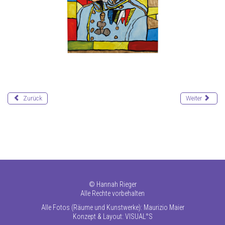
Zurück
Weiter
©
Hannah Rieger
Alle Rechte vorbehalten
Alle Fotos (Räume und Kunstwerke): Maurizio Maier
Konzept & Layout:
VISUAL°S