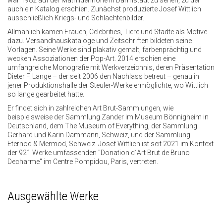
war 1982 auf der Mathildenhöhe in Darmstadt zu sehen, zu der
auch ein Katalog erschien. Zunächst produzierte Josef Wittlich
ausschließlich Kriegs- und Schlachtenbilder.
Allmählich kamen Frauen, Celebrities, Tiere und Städte als Motive
dazu. Versandhauskataloge und Zeitschriften bildeten seine
Vorlagen. Seine Werke sind plakativ gemalt, farbenprächtig und
wecken Assoziationen der Pop-Art. 2014 erschien eine
umfangreiche Monografie mit Werkverzeichnis, deren Präsentation
Dieter F. Lange – der seit 2006 den Nachlass betreut – genau in
jener Produktionshalle der Steuler-Werke ermöglichte, wo Wittlich
so lange gearbeitet hatte.
Er findet sich in zahlreichen Art Brut-Sammlungen, wie
beispielsweise der Sammlung Zander im Museum Bönnigheim in
Deutschland, dem The Museum of Everything, der Sammlung
Gerhard und Karin Dammann, Schweiz, und der Sammlung
Eternod & Mermod, Schweiz. Josef Wittlich ist seit 2021 im Kontext
der 921 Werke umfassenden "Donation d´Art Brut de Bruno
Decharme" im Centre Pompidou, Paris, vertreten.
Ausgewählte Werke