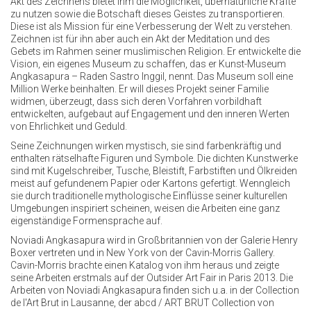
Akt des Zeichnens bietet ihm die Möglichkeit, übernatürliche Kräfte
zu nutzen sowie die Botschaft dieses Geistes zu transportieren.
Diese ist als Mission für eine Verbesserung der Welt zu verstehen.
Zeichnen ist für ihn aber auch ein Akt der Meditation und des
Gebets im Rahmen seiner muslimischen Religion. Er entwickelte die
Vision, ein eigenes Museum zu schaffen, das er Kunst-Museum
Angkasapura – Raden Sastro Inggil, nennt. Das Museum soll eine
Million Werke beinhalten. Er will dieses Projekt seiner Familie
widmen, überzeugt, dass sich deren Vorfahren vorbildhaft
entwickelten, aufgebaut auf Engagement und den inneren Werten
von Ehrlichkeit und Geduld.
Seine Zeichnungen wirken mystisch, sie sind farbenkräftig und
enthalten rätselhafte Figuren und Symbole. Die dichten Kunstwerke
sind mit Kugelschreiber, Tusche, Bleistift, Farbstiften und Ölkreiden
meist auf gefundenem Papier oder Kartons gefertigt. Wenngleich
sie durch traditionelle mythologische Einflüsse seiner kulturellen
Umgebungen inspiriert scheinen, weisen die Arbeiten eine ganz
eigenständige Formensprache auf.
Noviadi Angkasapura wird in Großbritannien von der Galerie Henry
Boxer vertreten und in New York von der Cavin-Morris Gallery.
Cavin-Morris brachte einen Katalog von ihm heraus und zeigte
seine Arbeiten erstmals auf der Outsider Art Fair in Paris 2013. Die
Arbeiten von Noviadi Angkasapura finden sich u.a. in der Collection
de l'Art Brut in Lausanne, der abcd / ART BRUT Collection von