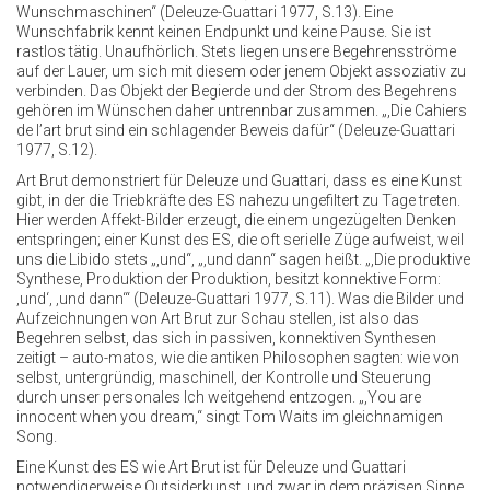
Wunschmaschinen“ (Deleuze-Guattari 1977, S.13). Eine
Wunschfabrik kennt keinen Endpunkt und keine Pause. Sie ist
rastlos tätig. Unaufhörlich. Stets liegen unsere Begehrensströme
auf der Lauer, um sich mit diesem oder jenem Objekt assoziativ zu
verbinden. Das Objekt der Begierde und der Strom des Begehrens
gehören im Wünschen daher untrennbar zusammen. „,Die Cahiers
de l’art brut sind ein schlagender Beweis dafür“ (Deleuze-Guattari
1977, S.12).
Art Brut demonstriert für Deleuze und Guattari, dass es eine Kunst
gibt, in der die Triebkräfte des ES nahezu ungefiltert zu Tage treten.
Hier werden Affekt-Bilder erzeugt, die einem ungezügelten Denken
entspringen; einer Kunst des ES, die oft serielle Züge aufweist, weil
uns die Libido stets „,und“, „,und dann“ sagen heißt. „,Die produktive
Synthese, Produktion der Produktion, besitzt konnektive Form:
‚und‘, ‚und dann‘“ (Deleuze-Guattari 1977, S.11). Was die Bilder und
Aufzeichnungen von Art Brut zur Schau stellen, ist also das
Begehren selbst, das sich in passiven, konnektiven Synthesen
zeitigt – auto-matos, wie die antiken Philosophen sagten: wie von
selbst, untergründig, maschinell, der Kontrolle und Steuerung
durch unser personales Ich weitgehend entzogen. „,You are
innocent when you dream,“ singt Tom Waits im gleichnamigen
Song.
Eine Kunst des ES wie Art Brut ist für Deleuze und Guattari
notwendigerweise Outsiderkunst, und zwar in dem präzisen Sinne,