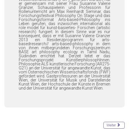
er gemeinsam mit seiner Frau Susanne Valerie
Granzer, Schauspielerin und Professorin für
Rollenunterricht am Max Reinhardt Seminar, das
Forschungsfestival Philosophy On Stage und das
Forschungsformat Arts-based-Philosophy ins
Leben gerufen, das inzwischen international als
role model für kunst-basiertes- Forschen (artistic
research) fungiert. In diesem Sinne war es nur
konsequent, dass er mit Susanne Valerie Granzer
2013 ein Residenzprogramm für arts-
basedresearch// arts-based-philosophy in dem
von ihnen mitbegründeten Forschungszentrum
BASE art philosophy ecology in Tamil Nadu,
Südindien errichtet hat. Derzeit leitet er das
Forschungsprojekt KünstlerphilosophInnen.
Philosophie ALS künstlerische Forschung (AR275-
G21) an der Universität für angewandte Kunst, das
vom Österreichischen Wissenschaftsfonds (FWF)
gefördert wird. Gastprofessuren an der Universität
Wien, der Universität für Musik und Darstellende
Kunst Wien, der Hochschule der Künste in Bremen
und der Universität für angewandte Kunst Wien.
Weiter