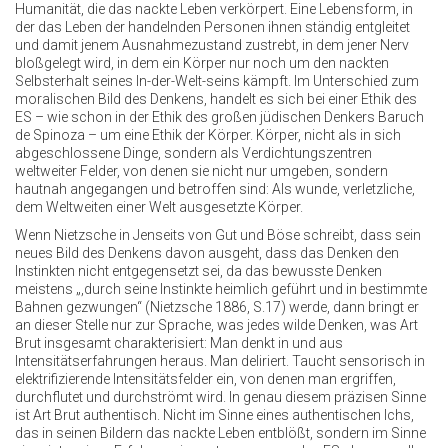
Humanität, die das nackte Leben verkörpert. Eine Lebensform, in
der das Leben der handelnden Personen ihnen ständig entgleitet
und damit jenem Ausnahmezustand zustrebt, in dem jener Nerv
bloßgelegt wird, in dem ein Körper nur noch um den nackten
Selbsterhalt seines In-der-Welt-seins kämpft. Im Unterschied zum
moralischen Bild des Denkens, handelt es sich bei einer Ethik des
ES – wie schon in der Ethik des großen jüdischen Denkers Baruch
de Spinoza – um eine Ethik der Körper. Körper, nicht als in sich
abgeschlossene Dinge, sondern als Verdichtungszentren
weltweiter Felder, von denen sie nicht nur umgeben, sondern
hautnah angegangen und betroffen sind: Als wunde, verletzliche,
dem Weltweiten einer Welt ausgesetzte Körper.
Wenn Nietzsche in Jenseits von Gut und Böse schreibt, dass sein
neues Bild des Denkens davon ausgeht, dass das Denken den
Instinkten nicht entgegensetzt sei, da das bewusste Denken
meistens „,durch seine Instinkte heimlich geführt und in bestimmte
Bahnen gezwungen“ (Nietzsche 1886, S.17) werde, dann bringt er
an dieser Stelle nur zur Sprache, was jedes wilde Denken, was Art
Brut insgesamt charakterisiert: Man denkt in und aus
Intensitätserfahrungen heraus. Man deliriert. Taucht sensorisch in
elektrifizierende Intensitätsfelder ein, von denen man ergriffen,
durchflutet und durchströmt wird. In genau diesem präzisen Sinne
ist Art Brut authentisch. Nicht im Sinne eines authentischen Ichs,
das in seinen Bildern das nackte Leben entblößt, sondern im Sinne