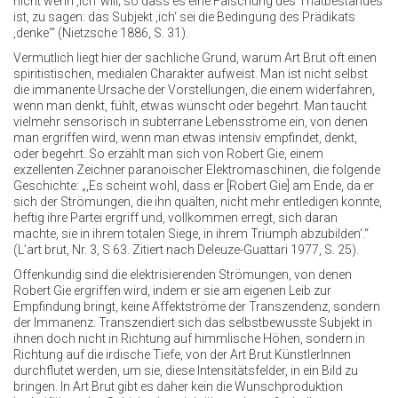
nicht wenn ‚ich‘ will; so dass es eine Fälschung des Thatbestandes
ist, zu sagen: das Subjekt ‚ich‘ sei die Bedingung des Prädikats
‚denke‘“ (Nietzsche 1886, S. 31).
Vermutlich liegt hier der sachliche Grund, warum Art Brut oft einen
spiritistischen, medialen Charakter aufweist. Man ist nicht selbst
die immanente Ursache der Vorstellungen, die einem widerfahren,
wenn man denkt, fühlt, etwas wünscht oder begehrt. Man taucht
vielmehr sensorisch in subterrane Lebensströme ein, von denen
man ergriffen wird, wenn man etwas intensiv empfindet, denkt,
oder begehrt. So erzählt man sich von Robert Gie, einem
exzellenten Zeichner paranoischer Elektromaschinen, die folgende
Geschichte: „‚Es scheint wohl, dass er [Robert Gie] am Ende, da er
sich der Strömungen, die ihn quälten, nicht mehr entledigen konnte,
heftig ihre Partei ergriff und, vollkommen erregt, sich daran
machte, sie in ihrem totalen Siege, in ihrem Triumph abzubilden‘.“
(L’art brut, Nr. 3, S 63. Zitiert nach Deleuze-Guattari 1977, S. 25).
Offenkundig sind die elektrisierenden Strömungen, von denen
Robert Gie ergriffen wird, indem er sie am eigenen Leib zur
Empfindung bringt, keine Affektströme der Transzendenz, sondern
der Immanenz. Transzendiert sich das selbstbewusste Subjekt in
ihnen doch nicht in Richtung auf himmlische Höhen, sondern in
Richtung auf die irdische Tiefe, von der Art Brut KünstlerInnen
durchflutet werden, um sie, diese Intensitätsfelder, in ein Bild zu
bringen. In Art Brut gibt es daher kein die Wunschproduktion