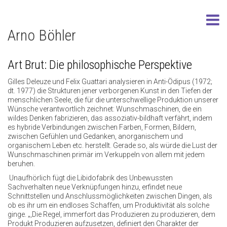
Arno Böhler
Art Brut: Die philosophische Perspektive
Gilles Deleuze und Felix Guattari analysieren in Anti-Ödipus (1972;
dt. 1977) die Strukturen jener verborgenen Kunst in den Tiefen der
menschlichen Seele, die für die unterschwellige Produktion unserer
Wünsche verantwortlich zeichnet: Wunschmaschinen, die ein
wildes Denken fabrizieren, das assoziativ-bildhaft verfährt, indem
es hybride Verbindungen zwischen Farben, Formen, Bildern,
zwischen Gefühlen und Gedanken, anorganischem und
organischem Leben etc. herstellt. Gerade so, als würde die Lust der
Wunschmaschinen primär im Verkuppeln von allem mit jedem
beruhen.
Unaufhörlich fügt die Libidofabrik des Unbewussten
Sachverhalten neue Verknüpfungen hinzu, erfindet neue
Schnittstellen und Anschlussmöglichkeiten zwischen Dingen, als
ob es ihr um ein endloses Schaffen, um Produktivität als solche
ginge. „,Die Regel, immerfort das Produzieren zu produzieren, dem
Produkt Produzieren aufzusetzen, definiert den Charakter der