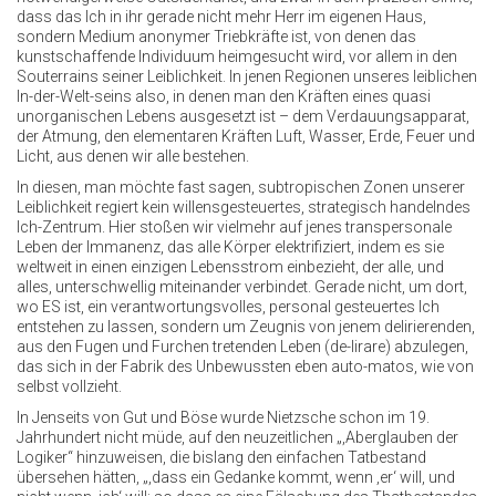
dass das Ich in ihr gerade nicht mehr Herr im eigenen Haus,
sondern Medium anonymer Triebkräfte ist, von denen das
kunstschaffende Individuum heimgesucht wird, vor allem in den
Souterrains seiner Leiblichkeit. In jenen Regionen unseres leiblichen
In-der-Welt-seins also, in denen man den Kräften eines quasi
unorganischen Lebens ausgesetzt ist – dem Verdauungsapparat,
der Atmung, den elementaren Kräften Luft, Wasser, Erde, Feuer und
Licht, aus denen wir alle bestehen.
In diesen, man möchte fast sagen, subtropischen Zonen unserer
Leiblichkeit regiert kein willensgesteuertes, strategisch handelndes
Ich-Zentrum. Hier stoßen wir vielmehr auf jenes transpersonale
Leben der Immanenz, das alle Körper elektrifiziert, indem es sie
weltweit in einen einzigen Lebensstrom einbezieht, der alle, und
alles, unterschwellig miteinander verbindet. Gerade nicht, um dort,
wo ES ist, ein verantwortungsvolles, personal gesteuertes Ich
entstehen zu lassen, sondern um Zeugnis von jenem delirierenden,
aus den Fugen und Furchen tretenden Leben (de-lirare) abzulegen,
das sich in der Fabrik des Unbewussten eben auto-matos, wie von
selbst vollzieht.
In Jenseits von Gut und Böse wurde Nietzsche schon im 19.
Jahrhundert nicht müde, auf den neuzeitlichen „,Aberglauben der
Logiker“ hinzuweisen, die bislang den einfachen Tatbestand
übersehen hätten, „,dass ein Gedanke kommt, wenn ‚er‘ will, und