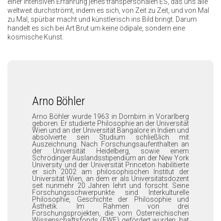
einer intensiven Erfahrung jenes transpersonalen ES, das uns alle
weltweit durchströmt, indem es sich, von Zeit zu Zeit, und von Mal
zu Mal, spürbar macht und künstlerisch ins Bild bringt. Darum
handelt es sich bei Art Brut um keine ödipale, sondern eine
kosmische Kunst.
Arno Böhler
Arno Böhler wurde 1963 in Dornbirn in Vorarlberg
geboren. Er studierte Philosophie an der Universität
Wien und an der Universität Bangalore in Indien und
absolvierte sein Studium schließlich mit
Auszeichnung. Nach Forschungsaufenthalten an
der Universität Heidelberg, sowie einem
Schrödinger Auslandsstipendium an der New York
University und der Universität Princeton habilitierte
er sich 2002 am philosophischen Institut der
Universität Wien, an dem er als Universitätsdozent
seit nunmehr 20 Jahren lehrt und forscht. Seine
Forschungsschwerpunkte sind Interkulturelle
Philosophie, Geschichte der Philosophie und
Ästhetik. Im Rahmen von drei
Forschungsprojekten, die vom Österreichischen
Wissenschaftsfonds (FWF) gefördert wurden, hat