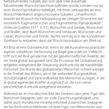
herbeiführendes Subjekt, das sich über oder außerhalb
fabulierender Wunschmaschinen befinden würde, sondern nur an
einer Wunschproduktion beteiligte, mit ihnen verkuppelte, an eine
Wunschfabrikation angeschlossene Subjekte. „,Unaufhörlich
bewirkt der Wunsch die Verkoppelung der stetigen Ströme mit den
wesentlich fragmentarischen und fragmentierten Partialobjekten.“
(Deleuze-Guattari 1977, S. 11). Wünschen und Denken, Wünschen
und Wollen, aber auch Wünschen und Verdauen, Wünschen und
Lieben, Wünschen und Sinnen. Nichts vermag sich der konnektiven
Synthese zu entziehen, die in der Wunschproduktion am Werk ist.
Art Brut ist eine Outsiderkunst, weil in ihr der Ausnahmezustand der
eigenen subjektiven Verfassung zur Regel geworden ist. Vielleicht
trifft sich Art Brut gerade hier mit der gesellschaftlichen Realität, der
wir heute global ausgesetzt sind. Die Prozesse der Globalisierung
entgleiten weitgehend der Steuerung und Kontrolle der handelnden
Personen. Die Würde des globalisierten Menschen scheint weniger
in der Freiheit des Willens, als in der weltweiten Ausgesetztheit,
Schutzlosigkeit und Verwundbarkeit des Menschen zu liegen, in der
er global agierenden Kräften ausgesetzt ist, die sich seiner
persönlichen Kontrolle weitgehend entziehen.
Während wir im moralischen Bild des Denkens also jener Figur des
Menschen begegnen, dem wir volle Zurechnungsfähigkeit, und
daher auch moralische Verantwortlichkeit zusprechen, begegnen
wir bei Art Brut-KünstlerInnen oft einer Figur von Menschsein und