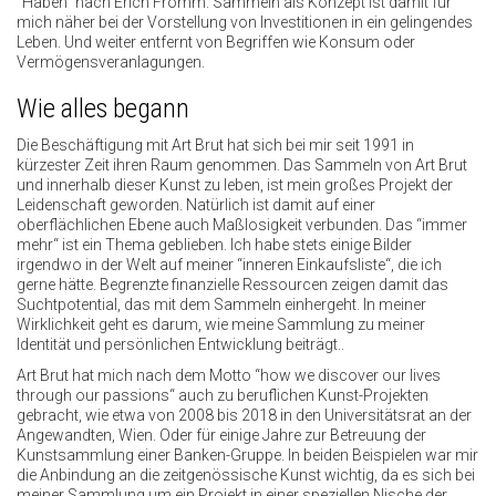
“Haben“ nach Erich Fromm. Sammeln als Konzept ist damit für
mich näher bei der Vorstellung von Investitionen in ein gelingendes
Leben. Und weiter entfernt von Begriffen wie Konsum oder
Vermögensveranlagungen.
Wie alles begann
Die Beschäftigung mit Art Brut hat sich bei mir seit 1991 in
kürzester Zeit ihren Raum genommen. Das Sammeln von Art Brut
und innerhalb dieser Kunst zu leben, ist mein großes Projekt der
Leidenschaft geworden. Natürlich ist damit auf einer
oberflächlichen Ebene auch Maßlosigkeit verbunden. Das “immer
mehr“ ist ein Thema geblieben. Ich habe stets einige Bilder
irgendwo in der Welt auf meiner “inneren Einkaufsliste“, die ich
gerne hätte. Begrenzte finanzielle Ressourcen zeigen damit das
Suchtpotential, das mit dem Sammeln einhergeht. In meiner
Wirklichkeit geht es darum, wie meine Sammlung zu meiner
Identität und persönlichen Entwicklung beiträgt..
Art Brut hat mich nach dem Motto “how we discover our lives
through our passions“ auch zu beruflichen Kunst-Projekten
gebracht, wie etwa von 2008 bis 2018 in den Universitätsrat an der
Angewandten, Wien. Oder für einige Jahre zur Betreuung der
Kunstsammlung einer Banken-Gruppe. In beiden Beispielen war mir
die Anbindung an die zeitgenössische Kunst wichtig, da es sich bei
meiner Sammlung um ein Projekt in einer speziellen Nische der