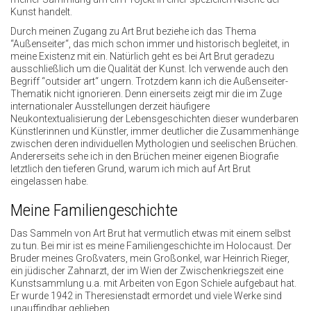
Kunst handelt.
Durch meinen Zugang zu Art Brut beziehe ich das Thema
“Außenseiter“, das mich schon immer und historisch begleitet, in
meine Existenz mit ein. Natürlich geht es bei Art Brut geradezu
ausschließlich um die Qualität der Kunst. Ich verwende auch den
Begriff “outsider art“ ungern. Trotzdem kann ich die Außenseiter-
Thematik nicht ignorieren. Denn einerseits zeigt mir die im Zuge
internationaler Ausstellungen derzeit häufigere
Neukontextualisierung der Lebensgeschichten dieser wunderbaren
Künstlerinnen und Künstler, immer deutlicher die Zusammenhänge
zwischen deren individuellen Mythologien und seelischen Brüchen.
Andererseits sehe ich in den Brüchen meiner eigenen Biografie
letztlich den tieferen Grund, warum ich mich auf Art Brut
eingelassen habe.
Meine Familiengeschichte
Das Sammeln von Art Brut hat vermutlich etwas mit einem selbst
zu tun. Bei mir ist es meine Familiengeschichte im Holocaust. Der
Bruder meines Großvaters, mein Großonkel, war Heinrich Rieger,
ein jüdischer Zahnarzt, der im Wien der Zwischenkriegszeit eine
Kunstsammlung u.a. mit Arbeiten von Egon Schiele aufgebaut hat.
Er wurde 1942 in Theresienstadt ermordet und viele Werke sind
unauffindbar geblieben.