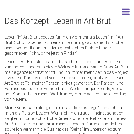
Das Konzept 'Leben in Art Brut'
Leben “in“ Art Brut bedeutet für mich viel mehr als Leben “mit“ Art
Brut. Schon Goethe hat in einem berühmt gewordenen Brief über
seine Beschäftigung mit dem griechischen Dichter Pindar
geschrieben: “Ich wohne jetzt in Pindar“.
Leben in Art Brut steht dafür, dass ich mein Leben und Arbeiten
zunehmend innerhalb dieser Welt von Kunst gestalte. Dass Art Brut
meine ganze Identität formt und ich immer mehr Zeit in das Projekt
investiere. Das bedeutet vor allem reisen, reden, publizieren, lesen.
Art Brut ist Teil meiner Persönlichkeit geworden. Der Farben- und
Formenreichtum der wunderbaren Werke bringen Freude, Vielfalt
und Kontinuität in meine Welt. Immer, immer wieder und jeden Tag
von Neuem.
Meine Kunstsammlung dient mir als “Mikrospiegel“, der sich auf
mich als Person bezieht. Wenn ich mich traue, hineinzuschauen,
zeigt er mir unterschiedliche Dimensionen der Reflexionen meines
Art Brut-Projekts und damit meines Lebens. Durch diese Haltung
spüre ich vermehrt die Qualität des “Seins“ im Unterschied zum