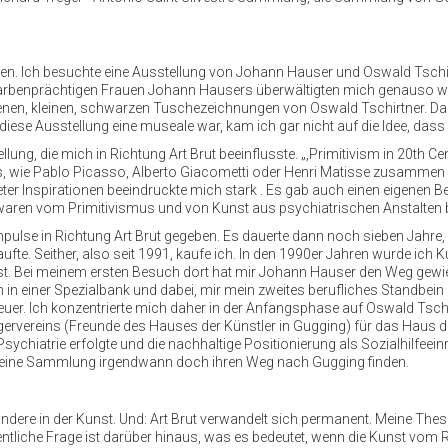
en. Ich besuchte eine Ausstellung von Johann Hauser und Oswald Tschir
arbenprächtigen Frauen Johann Hausers überwältigten mich genauso wie
enen, kleinen, schwarzen Tuschezeichnungen von Oswald Tschirtner. Das B
diese Ausstellung eine museale war, kam ich gar nicht auf die Idee, das
ellung, die mich in Richtung Art Brut beeinflusste. „,Primitivism in 20th
s, wie Pablo Picasso, Alberto Giacometti oder Henri Matisse zusammen
ter Inspirationen beeindruckte mich stark . Es gab auch einen eigenen B
 waren vom Primitivismus und von Kunst aus psychiatrischen Anstalten b
ulse in Richtung Art Brut gegeben. Es dauerte dann noch sieben Jahre,
fte. Seither, also seit 1991, kaufe ich. In den 1990er Jahren wurde ich 
bst. Bei meinem ersten Besuch dort hat mir Johann Hauser den Weg gewie
in in einer Spezialbank und dabei, mir mein zweites berufliches Standbei
uer. Ich konzentrierte mich daher in der Anfangsphase auf Oswald Tsch
ervereins (Freunde des Hauses der Künstler in Gugging) für das Haus der
Psychiatrie erfolgte und die nachhaltige Positionierung als Sozialhilf
 meine Sammlung irgendwann doch ihren Weg nach Gugging finden.
andere in der Kunst. Und: Art Brut verwandelt sich permanent. Meine These 
 wesentliche Frage ist darüber hinaus, was es bedeutet, wenn die Kunst 