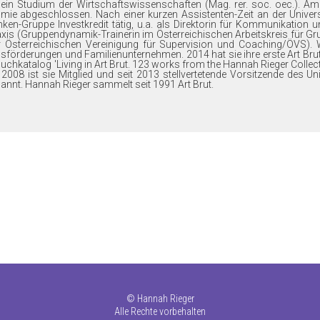
e ein Studium der Wirtschaftswissenschaften (Mag. rer. soc. oec.). Am 
ie abgeschlossen. Nach einer kurzen Assistenten-Zeit an der Univer
ken-Gruppe Investkredit tätig, u.a. als Direktorin für Kommunikation und
r Praxis (Gruppendynamik-Trainerin im Österreichischen Arbeitskreis f
Österreichischen Vereinigung für Supervision und Coaching/ÖVS). We
rderungen und Familienunternehmen. 2014 hat sie ihre erste Art Brut-P
chkatalog 'Living in Art Brut. 123 works from the Hannah Rieger Collect
 2008 ist sie Mitglied und seit 2013 stellvertetende Vorsitzende des U
nnt. Hannah Rieger sammelt seit 1991 Art Brut.
©
Hannah Rieger
Alle Rechte vorbehalten