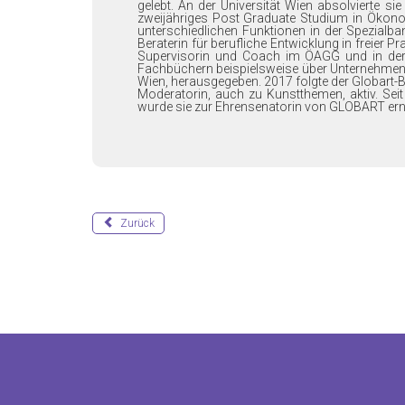
gelebt. An der Universität Wien absolvierte si
zweijähriges Post Graduate Studium in Ökonom
unterschiedlichen Funktionen in der Spezialban
Beraterin für berufliche Entwicklung in freie
Supervisorin und Coach im ÖAGG und in der 
Fachbüchern beispielsweise über Unternehmensfö
Wien, herausgegeben. 2017 folgte der Globart-Bu
Moderatorin, auch zu Kunstthemen, aktiv. Seit
wurde sie zur Ehrensenatorin von GLOBART erna
Zurück