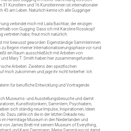
 31 Künstlern und 16 Künstlerinnen ist internationaler
h 45 am Leben. Natürlich kenne ich alle Gugginger
hung verbindet mich mit Laila Bachtiar, der einzigen
außerhalb von Gugging. Dass ich mit Karoline Rosskopf
vertreten habe, freut mich natürlich.
 ist mir bewusst geworden: Eigenständige Sammlerinnen
ch zu Beginn meiner Internationalisierungsphase vor rund
eißt ein Raum ausschließlich mit Arbeiten von
skopf und Mary T. Smith haben hier zusammengefunden.
ische Arbeiten. Zweitens den spezifischen
 auf mich zukommen und jage ihr nicht hinterher: Ich
terin für berufliche Entwicklung und Vortragende.
hle ich Museums- und Ausstellungsbesuche und damit
uratoren, Kunsthistorikern, Sammlern, Psychiatern,
eben sich ständig neue Impulse, Inspirationen, Ideen
s. Dazu zähle ich die in der letzten Dekade neu
eum im Hermitage Museum in den Niederlanden und
ne von James Brett mit seinem Museum of Everything,
Gerhard und Karin Dammann. Meine Sammlung ist damit