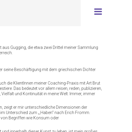
nst aus Gugging, die etwa zwei Drittel meiner Sammlung
rreich.
ber seine Beschäftigung mit dem griechischen Dichter
uch die KlientInnen meiner Coaching-Praxis mit Art Brut
tiere. Das bedeutet vor allem reisen, reden, publizieren,
Vielfalt und Kontinuität in meine Welt. Immer, immer
, zeigt er mir unterschiedliche Dimensionen der
s“ im Unterschied zum „,Haben“ nach Erich Fromm.
nt von Begriffen wie Konsum oder
 und innerhalb dieser Kunst zu leben, ist mein großes