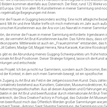
0 Bildern kommen ebenfalls aus Österreich. Der Rest, rund 125 Werke von
d Europa. Und: Von allen 95 KünstlerInnen in meiner Sammlung sind noc
h regelmäßige Begegnungen mit ihnen.
ir die Frauen in Gugging besonders wichtig. Eine nicht alltägliche Bezie
ten wird. Mit ihr und ihrer Mutter treffe ich mich mehrmals im Jahr auch 
rischen Künstlerinnen aus der Ära von Leo Navratil in meiner Sammlung 
stin, die immer die Frauen in meiner Sammlung einforderte. Irgendwann
en, die vermehrt Art Brut-Künstlerinnen kaufen. Das führte dazu, dass i
nzipierte. Mittlerweile ist auch ein „,Frauenzimmer“ entstanden, das h
i, Jill Gallieni, Madge Gill, Magali Herrera, Nina Karasek, Karoline Ros
ns gibt es die Abrundung meines Gugging-Schwerpunktes um frühe histor
ionale Art Brut-Positionen. Dieser Strategie folgend, lasse ich die Kunst
mmlungen und entscheide.
les Projekt. Ich bin ja nicht nur Sammlerin, sondern auch Ökonomin, Bera
nd der Kontext, in dem sich mein Sammeln bewegt, ist ein spezifischer.
ein Zugang zu Art Brut als Feld in der zeitgenössischen Kunst. Dazu zä
s Kontaktnetz bestehend aus Künstlern, Galeristen, Museumsdirektoren, K
Urheberrechtsgesellschaften. Aus all diesen Aspekten und Erfahrungen erg
tin in der Art Brut und beeinflussbar durch internationale Art Brut-Trend
nkreich, die Oliva Creative Factory in Portugal, das Outsider Art Mus
eren beeinflusst mich das Öffentlich-Werden großer Sammlungen wie je
chard Treger - Antonio Saint Silvestre Sammlung, die Sammlung von 