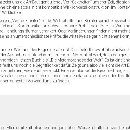
 zeigt uns die Art Brut genau jene „,Ver-rücktheiten“ unserer Zeit, die si
he ich eine sozial nicht kompatible Wirklichkeitskonstruktion. Im Kontext
Wirklichkeit.
äußeren „,Ver-rücktheiten“. In der Wirtschafts- und Beratersprache bezei
 und in der Kommunikation schwer lösbare Probleme darstellen. Wir sin
 und Handlungsräumen verankert. Oder Veränderungen finden nicht mehr 
seins an unterschiedlichste Kräfte, die wir teilweise gar nicht sehen kön
 unsere Welt aus den Fugen geraten ist. Dies betrifft sowohl ihre äuße
s der Ausnahmezustand immer mehr zur Normalität wird, dass das gestern
ichnamigen, letzten Buch als „,Die Metamorphose der Welt“. Es ist eine 
es fehlt uns noch die Begrifflichkeit dafür. Zeigt uns also vielleicht die A
rzunehmen, wie sie ist: ver-rückt. Einen Schlüssel der Beschreibung zu 
se zu akzeptieren und sich mit ihnen und den daraus resultierenden Konflik
 der permanenten Verwandlung zu finden.
re Eltern mit katholischen und jüdischen Wurzeln hatten davor beina