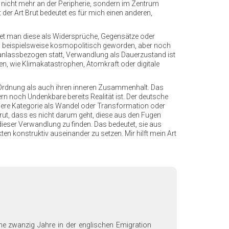
ch nicht mehr an der Peripherie, sondern im Zentrum
 der Art Brut bedeutet es für mich einen anderen,
chnet man diese als Widersprüche, Gegensätze oder
d beispielsweise kosmopolitisch geworden, aber noch
anlassbezogen statt, Verwandlung als Dauerzustand ist
nen, wie Klimakatastrophen, Atomkraft oder digitale
re Ordnung als auch ihren inneren Zusammenhalt. Das
 noch Undenkbare bereits Realität ist. Der deutsche
andere Kategorie als Wandel oder Transformation oder
rt Brut, dass es nicht darum geht, diese aus den Fugen
dieser Verwandlung zu finden. Das bedeutet, sie aus
ten konstruktiv auseinander zu setzen. Mir hilft mein Art
he zwanzig Jahre in der englischen Emigration