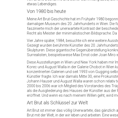
etwas Lebendiges.
Von 1980 bis heute
Meine Art Brut-Geschichte hat im Frühjahr 1980 begonn
damaligen Museum des 20. Jahrhunderts in Wien. Die f
faszinierte mich der unerwartete Kontrast der bescheid
Recht als Meister der minimalistischen Bildsprache. Da 
Vier Jahre später, 1984, besuchte ich eine weitere Ausst
Gezeigt wurden berühmte Künstler des 20. Jahrhundert
Skulpturen. Diese gigantische Gegenüberstellung konkre
Surrealisten, beispielsweise Max Ernst oder Joan Miro
Diese Ausstellungen in Wien und New York haben mir Imp
Korec und August Walla in der Galerie Chobot in Wien kau
konzentrierten Galerien und seit 1993 von Gugging sel
Künstler fragte. Ich war damals Mitte 30, eine Prokurist
Johann Hauser und August Walla waren schon relativ te
2000 bis 2006 war ich Mitglied des Vorstandes des Träg
als die Ausgliederung des Hauses der Künstler aus der 
eröffnet. Und wenn es nach meinem Willen geht, wird
Art Brut als Schlüssel zur Welt
Art Brut ist immer das völlig Unerwartete, das gänzlich 
Brut mit der Welt, in der wir leben und arbeiten. Eine