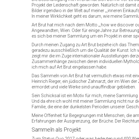
Projekt der Leidenschaft geworden. Natürlich ist damit 
Bilder irgendwo in der Welt auf meiner „,inneren Einkau
In meiner Wirklichkeit geht es darum, wie meine Sammlu
Art Brut hat mich nach dem Motto „,how we discover our
Angewandten, Wien. Oder für einige Jahre zur Betreuun
es sich bei meiner Sammlung um ein Projekt in einer spe
Durch meinen Zugang zu Art Brut beziehe ich das Thema „
geradezu ausschließlich um die Qualität der Kunst. Ich 
zeigt mir die im Zuge internationaler Ausstellungen der
Zusammenhänge zwischen deren individuellen Mythologie
ich mich auf Art Brut eingelassen habe.
Das Sammeln von Art Brut hat vermutlich etwas mit ein
Heinrich Rieger, ein jüdischer Zahnarzt, der im Wien d
ermordet und viele Werke sind unauffindbar geblieben.
Sein Schicksal ist ein Motiv für mich, meine Sammlung z
Und da ehre ich wohl mit meiner Sammlung nicht nur die
Familie, die eine der dunkelsten Perioden unserer Gesch
Meine Offenheit für Begegnungen mit Menschen, die am
Erfahrungen der Ausgrenzung, der Brüche. Der Reichtum
Sammeln als Projekt
Zum Status Quo 2017 oder was bedeuten rund 400 Werke