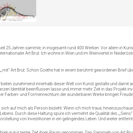
ch seit 25 Jahren sammle, in insgesamt rund 400 Werken. Vor allem in Ku
ernationaler Art Brut. Ich wohne in Wien und im Weinviertel in Niederöste
en „,mit“ Art Brut. Schon Goethe hat in einem berühmt gewordenen Brief ü
Arbeiten zunehmend innerhalb dieser Welt von Kunst gestalte und damit a
zen Identität beeinflussen lasse und immer mehr Zeit in das Projekt inves
. Der Farben- und Formenreichtum der wunderbaren Werke bringen Freude, 
 sich auf mich als Person bezieht. Wenn ich mich traue, hineinzuschauen
Lebens. Durch diese Haltung spüre ich vermehrt die Qualität des „,Sein
orstellung von Investitionen in ein gelingendes Leben. Und weiter entfer
 Jahren in kürzester Zeit ihren Raum genommen. Das Sammeln von Art Brut