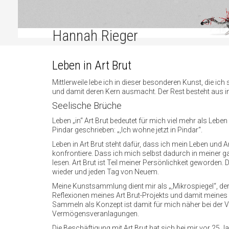
Hannah Rieger
Leben in Art Brut
Mittlerweile lebe ich in dieser besonderen Kunst, die i
und damit deren Kern ausmacht. Der Rest besteht aus int
Seelische Brüche
Leben „in“ Art Brut bedeutet für mich viel mehr als Leb
Pindar geschrieben: „,Ich wohne jetzt in Pindar“.
Leben in Art Brut steht dafür, dass ich mein Leben und 
konfrontiere. Dass ich mich selbst dadurch in meiner gan
lesen. Art Brut ist Teil meiner Persönlichkeit geworden
wieder und jeden Tag von Neuem.
Meine Kunstsammlung dient mir als „,Mikrospiegel“, der
Reflexionen meines Art Brut-Projekts und damit meines 
Sammeln als Konzept ist damit für mich näher bei der V
Vermögensveranlagungen.
Die Beschäftigung mit Art Brut hat sich bei mir vor 25