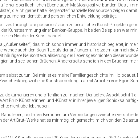
auf einer oberflächlichen Ebene auch Maßlosigkeit verbunden. Das „,imme
fsliste“, die ich gerne hätte. Begrenzte finanzielle Ressourcen zeigen da
ng zu meiner Identität und persönlichen Entwicklung beiträgt.
 lives through our passions“ auch zu beruflichen Kunst-Projekten gebrac
g der Kunstsammlung einer Banken-Gruppe. In beiden Beispielen war mir 
ziellen Nische der Kunst handelt.
,Außenseiter“, das mich schon immer und historisch begleitet, in meine E
verwende auch den Begriff „,outsider art“ ungern. Trotzdem kann ich die 
zeit häufigere Neukontextualisierung der Lebensgeschichten dieser wunde
n und seelischen Brüchen. Andererseits sehe ich in den Brüchen meiner
em selbst zu tun. Bei mir ist es meine Familiengeschichte im Holocaust
er Zwischenkriegszeit eine Kunstsammlung u.a. mit Arbeiten von Egon Sch
u dokumentieren und öffentlich zu machen. Der tiefere Aspekt betrifft di
 Art Brut- Künstlerinnen und -Künstler in ihrer jeweiligen Schicksalhaf
ichte nicht überlebt haben.
 Rand leben, und mein Bemühen um Verbindungen zwischen verschiedene
 der Art Brut- Werke hat es mir möglich gemacht, mich von den Belastu
? Mit 3 Künstlerinnen und 29 Künstlern und insgesamt 250 Arbeiten is