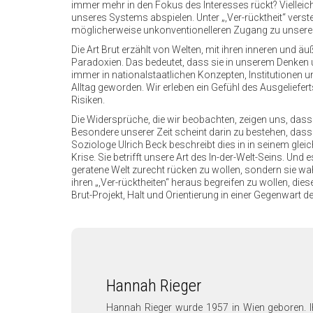
immer mehr in den Fokus des Interesses rückt? Vielleicht
unseres Systems abspielen. Unter „,Ver-rücktheit“ verste
möglicherweise unkonventionelleren Zugang zu unserer 
Die Art Brut erzählt von Welten, mit ihren inneren und 
Paradoxien. Das bedeutet, dass sie in unserem Denken
immer in nationalstaatlichen Konzepten, Institutionen
Alltag geworden. Wir erleben ein Gefühl des Ausgeliefert
Risiken.
Die Widersprüche, die wir beobachten, zeigen uns, dass
Besondere unserer Zeit scheint darin zu bestehen, das
Soziologe Ulrich Beck beschreibt dies in in seinem gle
Krise. Sie betrifft unsere Art des In-der-Welt-Seins. Und 
geratene Welt zurecht rücken zu wollen, sondern sie wah
ihren „,Ver-rücktheiten“ heraus begreifen zu wollen, die
Brut-Projekt, Halt und Orientierung in einer Gegenwart
Hannah Rieger
Hannah Rieger wurde 1957 in Wien geboren. Ih