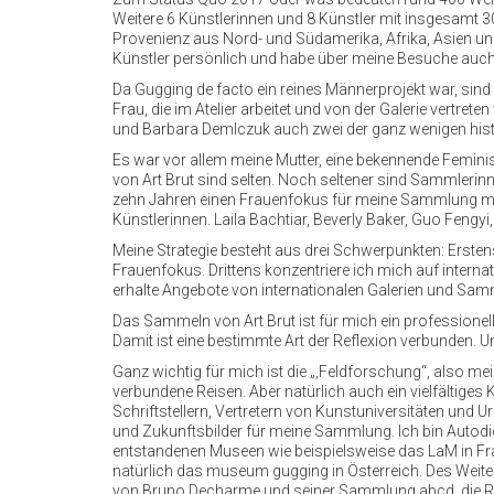
Weitere 6 Künstlerinnen und 8 Künstler mit insgesamt 3
Provenienz aus Nord- und Südamerika, Afrika, Asien un
Künstler persönlich und habe über meine Besuche auc
Da Gugging de facto ein reines Männerprojekt war, sind m
Frau, die im Atelier arbeitet und von der Galerie vertre
und Barbara Demlczuk auch zwei der ganz wenigen histo
Es war vor allem meine Mutter, eine bekennende Femini
von Art Brut sind selten. Noch seltener sind Sammlerinn
zehn Jahren einen Frauenfokus für meine Sammlung mitko
Künstlerinnen. Laila Bachtiar, Beverly Baker, Guo Fengy
Meine Strategie besteht aus drei Schwerpunkten: Erste
Frauenfokus. Drittens konzentriere ich mich auf internat
erhalte Angebote von internationalen Galerien und Sa
Das Sammeln von Art Brut ist für mich ein professionel
Damit ist eine bestimmte Art der Reflexion verbunden. U
Ganz wichtig für mich ist die „,Feldforschung“, also m
verbundene Reisen. Aber natürlich auch ein vielfältige
Schriftstellern, Vertretern von Kunstuniversitäten und 
und Zukunftsbilder für meine Sammlung. Ich bin Autodidak
entstandenen Museen wie beispielsweise das LaM in Fra
natürlich das museum gugging in Österreich. Des Weit
von Bruno Decharme und seiner Sammlung abcd, die Ri