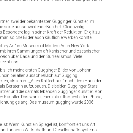
tner, zwei der bekanntesten Gugginger Künstler, im
 seine ausschweifende Buntheit. Gleichzeitig
esondere lag in seiner Kraft der Reduktion. Er gilt zu
s man solche Bilder auch käuflich erwerben konnte.
 Century Art“ im Museum of Modern Art in New York.
 mit ihren Sammlungen afrikanischer und ozeanischer
ereich über Dada und den Surrealismus. Viele
eeinflusst.
 bis ich meine ersten Gugginger Bilder von Johann
Kundin bei allen ausschließlich auf Gugging
sen, als ich im „,Alten Kaffeehaus“ nach dem Haus der
n als Beraterin aufzubauen. Die beiden Gugginger Stars
irtner und die damals lebenden Gugginger Künstler. Von
 Künstler. Das war in jener zukunftsorientierten Phase,
eeinrichtung gelang. Das museum gugging wurde 2006
ist: Wenn Kunst ein Spiegel ist, konfrontiert uns Art
vom Rand unseres Wirtschaftsund Gesellschaftssystems