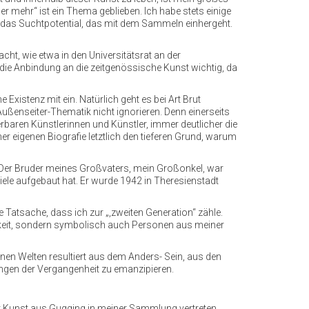
r mehr“ ist ein Thema geblieben. Ich habe stets einige
mit das Suchtpotential, das mit dem Sammeln einhergeht.
ht, wie etwa in den Universitätsrat an der
die Anbindung an die zeitgenössische Kunst wichtig, da
xistenz mit ein. Natürlich geht es bei Art Brut
Außenseiter-Thematik nicht ignorieren. Denn einerseits
rbaren Künstlerinnen und Künstler, immer deutlicher die
 eigenen Biografie letztlich den tieferen Grund, warum
. Der Bruder meines Großvaters, mein Großonkel, war
iele aufgebaut hat. Er wurde 1942 in Theresienstadt
e Tatsache, dass ich zur „,zweiten Generation“ zähle.
tigkeit, sondern symbolisch auch Personen aus meiner
n Welten resultiert aus dem Anders- Sein, aus den
ngen der Vergangenheit zu emanzipieren.
t Kunst aus Gugging in meiner Sammlung vertreten.