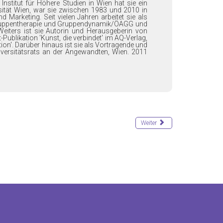
Institut für Höhere Studien in Wien hat sie ein
sität Wien, war sie zwischen 1983 und 2010 in
 Marketing. Seit vielen Jahren arbeitet sie als
ür Gruppentherapie und Gruppendynamik/ÖAGG und
iters ist sie Autorin und Herausgeberin von
ublikation 'Kunst, die verbindet' im AQ-Verlag,
ion'. Darüber hinaus ist sie als Vortragende und
niversitätsrats an der Angewandten, Wien. 2011
Weiter