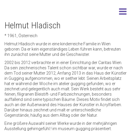
Helmut Hladisch
* 1961, Österreich
Helmut Hladisch wurde in eine kinderreiche Familie in Wien
geboren. Da er kein eigenständiges Leben führen kann, betreuten
ihn zunächst seine Mutter und die Geschwister.
2002 bis 2012 verbrachte er in einer Einrichtung der Caritas Wien.
Da sein zeichnerisches Talent schon sichtbar war, wurde er nach
dem Tod seiner Mutter 2012, Anfang 2013 in das Haus der Künstler
in Gugging aufgenommen, wo er seither lebt. Seinen Arbeitsplatz
hat er während der Woche im atelier gugging gefunden, wo er
zeichnet und gelegentlich auch malt. Sein Werk besteht aus sehr
feinen, filigranen Bleistift- und Farbzeichnungen, besonders
auffallend sind seine typischen Bäume. Dieses Motiv findet sich
auch an der Außenwand des Hauses der Künstler in Acrylfarben.
Darüber hinaus zeichnet und malt er unterschiedliche
Gegenstände, häufig aus dem Alltag oder der Natur.
Eine größere Auswahl seiner Werke wurde in der mehrjährigen
Ausstellung gehirngefühl.! im museum gugging präsentiert.