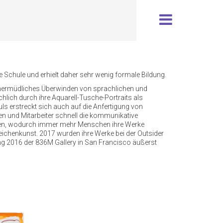
e Schule und erhielt daher sehr wenig formale Bildung.
r unermüdliches Überwinden von sprachlichen und
chlich durch ihre Aquarell-Tusche-Portraits als
uls erstreckt sich auch auf die Anfertigung von
en und Mitarbeiter schnell die kommunikative
ungen, wodurch immer mehr Menschen ihre Werke
Zeichenkunst. 2017 wurden ihre Werke bei der Outsider
ung 2016 der 836M Gallery in San Francisco äußerst