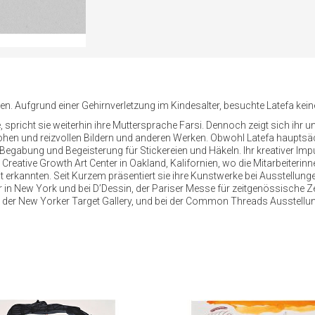
n. Aufgrund einer Gehirnverletzung im Kindesalter, besuchte Latefa kein
 spricht sie weiterhin ihre Muttersprache Farsi. Dennoch zeigt sich ih
nfrohen und reizvollen Bildern und anderen Werken. Obwohl Latefa hauptsä
 Begabung und Begeisterung für Stickereien und Häkeln. Ihr kreativer Imp
reative Growth Art Center in Oakland, Kalifornien, wo die Mitarbeiterinn
it erkannten. Seit Kurzem präsentiert sie ihre Kunstwerke bei Ausstell
ir in New York und bei D’Dessin, der Pariser Messe für zeitgenössische 
g in der New Yorker Target Gallery, und bei der Common Threads Ausstell