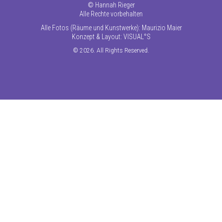
©
Hannah Rieger
Alle Rechte vorbehalten
Alle Fotos (Räume und Kunstwerke): Maurizio Maier
Konzept & Layout:
VISUAL°S
© 2026. All Rights Reserved.