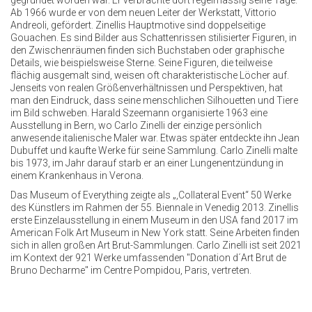
gegründet worden war. Er verbrachte dort regelmässig seine Tage.
Ab 1966 wurde er von dem neuen Leiter der Werkstatt, Vittorio
Andreoli, gefördert. Zinellis Hauptmotive sind doppelseitige
Gouachen. Es sind Bilder aus Schattenrissen stilisierter Figuren, in
den Zwischenräumen finden sich Buchstaben oder graphische
Details, wie beispielsweise Sterne. Seine Figuren, die teilweise
flächig ausgemalt sind, weisen oft charakteristische Löcher auf.
Jenseits von realen Größenverhältnissen und Perspektiven, hat
man den Eindruck, dass seine menschlichen Silhouetten und Tiere
im Bild schweben. Harald Szeemann organisierte 1963 eine
Ausstellung in Bern, wo Carlo Zinelli der einzige persönlich
anwesende italienische Maler war. Etwas später entdeckte ihn Jean
Dubuffet und kaufte Werke für seine Sammlung. Carlo Zinelli malte
bis 1973, im Jahr darauf starb er an einer Lungenentzündung in
einem Krankenhaus in Verona.
Das Museum of Everything zeigte als „,Collateral Event“ 50 Werke
des Künstlers im Rahmen der 55. Biennale in Venedig 2013. Zinellis
erste Einzelausstellung in einem Museum in den USA fand 2017 im
American Folk Art Museum in New York statt. Seine Arbeiten finden
sich in allen großen Art Brut-Sammlungen. Carlo Zinelli ist seit 2021
im Kontext der 921 Werke umfassenden "Donation d´Art Brut de
Bruno Decharme" im Centre Pompidou, Paris, vertreten.