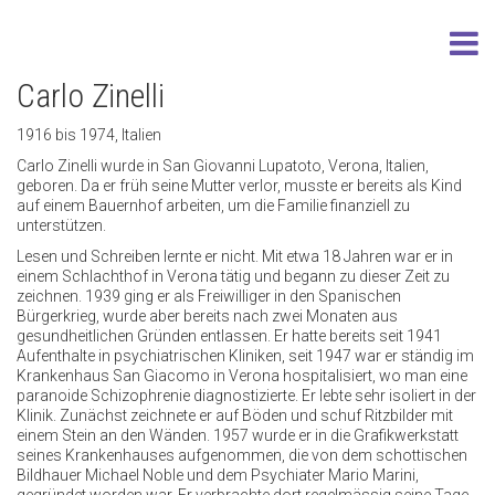
Carlo Zinelli
1916 bis 1974, Italien
Carlo Zinelli wurde in San Giovanni Lupatoto, Verona, Italien,
geboren. Da er früh seine Mutter verlor, musste er bereits als Kind
auf einem Bauernhof arbeiten, um die Familie finanziell zu
unterstützen.
Lesen und Schreiben lernte er nicht. Mit etwa 18 Jahren war er in
einem Schlachthof in Verona tätig und begann zu dieser Zeit zu
zeichnen. 1939 ging er als Freiwilliger in den Spanischen
Bürgerkrieg, wurde aber bereits nach zwei Monaten aus
gesundheitlichen Gründen entlassen. Er hatte bereits seit 1941
Aufenthalte in psychiatrischen Kliniken, seit 1947 war er ständig im
Krankenhaus San Giacomo in Verona hospitalisiert, wo man eine
paranoide Schizophrenie diagnostizierte. Er lebte sehr isoliert in der
Klinik. Zunächst zeichnete er auf Böden und schuf Ritzbilder mit
einem Stein an den Wänden. 1957 wurde er in die Grafikwerkstatt
seines Krankenhauses aufgenommen, die von dem schottischen
Bildhauer Michael Noble und dem Psychiater Mario Marini,