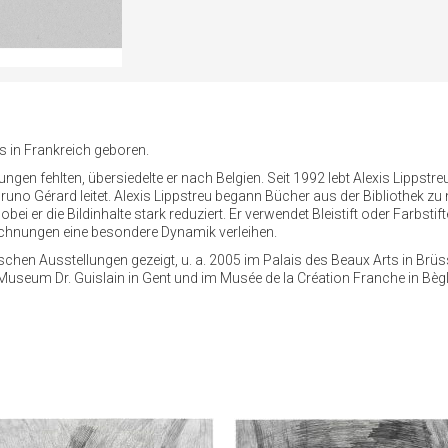
s in Frankreich geboren.
ungen fehlten, übersiedelte er nach Belgien. Seit 1992 lebt Alexis Lipps
 Bruno Gérard leitet. Alexis Lippstreu begann Bücher aus der Bibliothek 
ei er die Bildinhalte stark reduziert. Er verwendet Bleistift oder Farbsti
ichnungen eine besondere Dynamik verleihen.
hen Ausstellungen gezeigt, u. a. 2005 im Palais des Beaux Arts in Brüssel
Museum Dr. Guislain in Gent und im Musée de la Création Franche in Bè