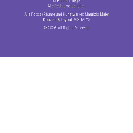
©
Hannah Rieger
Alle Rechte vorbehalten
Alle Fotos (Räume und Kunstwerke): Maurizio Maier
Konzept & Layout:
VISUAL°S
© 2026. All Rights Reserved.