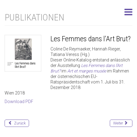
PUBLIKATIONEN
Les Femmes dans l’Art Brut?
Coline De Reymaeker, Hannah Rieger,
Tatiana Veress (Hg.)
Dieser Online-Katalog entstand anlässlich
der Ausstellung
Les Femmes dans l’Art
Brut?
im
Art et marges musée
im Rahmen
der österreichischen EU-
Ratspräsidentschaft vom 1. Juli bis 31.
Dezember 2018
Wien 2018
Download PDF
Zurück
Weiter