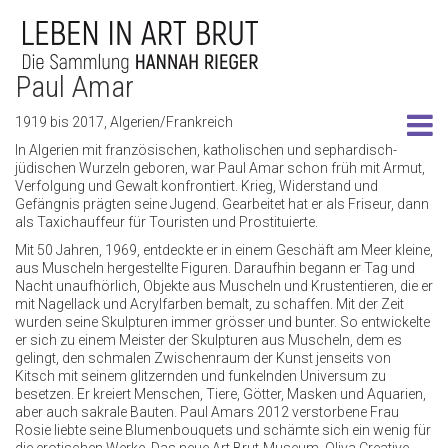
Paul Amar
1919 bis 2017, Algerien/Frankreich
In Algerien mit französischen, katholischen und sephardisch-
jüdischen Wurzeln geboren, war Paul Amar schon früh mit Armut,
Verfolgung und Gewalt konfrontiert. Krieg, Widerstand und
Gefängnis prägten seine Jugend. Gearbeitet hat er als Friseur, dann
als Taxichauffeur für Touristen und Prostituierte.
Mit 50 Jahren, 1969, entdeckte er in einem Geschäft am Meer kleine,
aus Muscheln hergestellte Figuren. Daraufhin begann er Tag und
Nacht unaufhörlich, Objekte aus Muscheln und Krustentieren, die er
mit Nagellack und Acrylfarben bemalt, zu schaffen. Mit der Zeit
wurden seine Skulpturen immer grösser und bunter. So entwickelte
er sich zu einem Meister der Skulpturen aus Muscheln, dem es
gelingt, den schmalen Zwischenraum der Kunst jenseits von
Kitsch mit seinem glitzernden und funkelnden Universum zu
besetzen. Er kreiert Menschen, Tiere, Götter, Masken und Aquarien,
aber auch sakrale Bauten. Paul Amars 2012 verstorbene Frau
Rosie liebte seine Blumenbouquets und schämte sich ein wenig für