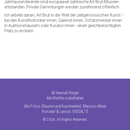
Jahrtausendwende sind europaweit zahlreiche Art Brut-Museen
entstanden. Private Sammlungen werden zunehmend öffentlich.
Ich arbeite daran, Art Brut in der Welt der zeitgenössischen Kunst –
bei den Kunsthistoriker:innen, Galerist:innen, Schätzmeister:innen
in Auktionshäusern oder Kurator:innen - einen gleichberechtigten
Platz zu erobern.
©
Hannah Rieger
Alle Rechte vorbehalten
Alle Fotos (Räume und Kunstwerke): Maurizio Maier
Konzept & Layout:
VISUAL°S
© 2026. All Rights Reserved.