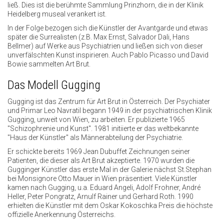
ließ. Dies ist die berühmte Sammlung Prinzhorn, die in der Klinik
Heidelberg museal verankert ist.
In der Folge bezogen sich die Künstler der Avantgarde und etwas
später die Surrealisten (z.B. Max Ernst, Salvador Dali, Hans
Bellmer) auf Werke aus Psychiatrien und ließen sich von dieser
unverfälschten Kunst inspirieren. Auch Pablo Picasso und David
Bowie sammelten Art Brut.
Das Modell Gugging
Gugging ist das Zentrum für Art Brut in Österreich. Der Psychiater
und Primar Leo Navratil begann 1949 in der psychiatrischen Klinik
Gugging, unweit von Wien, zu arbeiten. Er publizierte 1965
"Schizophrenie und Kunst". 1981 initiierte er das weltbekannte
"Haus der Künstler" als Männerabteilung der Psychiatrie.
Er schickte bereits 1969 Jean Dubuffet Zeichnungen seiner
Patienten, die dieser als Art Brut akzeptierte. 1970 wurden die
Gugginger Künstler das erste Mal in der Galerie nächst St.Stephan
bei Monsignore Otto Mauer in Wien präsentiert. Viele Künstler
kamen nach Gugging, u.a. Eduard Angeli, Adolf Frohner, André
Heller, Peter Pongratz, Arnulf Rainer und Gerhard Roth. 1990
erhielten die Künstler mit dem Oskar Kokoschka Preis die höchste
offizielle Anerkennung Österreichs.