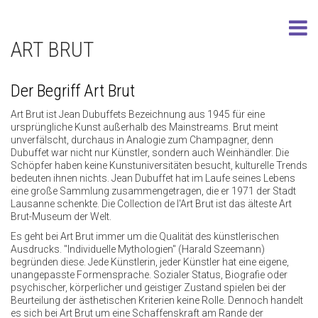
ART BRUT
Der Begriff Art Brut
Art Brut ist Jean Dubuffets Bezeichnung aus 1945 für eine
ursprüngliche Kunst außerhalb des Mainstreams. Brut meint
unverfälscht, durchaus in Analogie zum Champagner, denn
Dubuffet war nicht nur Künstler, sondern auch Weinhändler. Die
Schöpfer haben keine Kunstuniversitäten besucht, kulturelle Trends
bedeuten ihnen nichts. Jean Dubuffet hat im Laufe seines Lebens
eine große Sammlung zusammengetragen, die er 1971 der Stadt
Lausanne schenkte. Die Collection de l'Art Brut ist das älteste Art
Brut-Museum der Welt.
Es geht bei Art Brut immer um die Qualität des künstlerischen
Ausdrucks. "Individuelle Mythologien" (Harald Szeemann)
begründen diese. Jede Künstlerin, jeder Künstler hat eine eigene,
unangepasste Formensprache. Sozialer Status, Biografie oder
psychischer, körperlicher und geistiger Zustand spielen bei der
Beurteilung der ästhetischen Kriterien keine Rolle. Dennoch handelt
es sich bei Art Brut um eine Schaffenskraft am Rande der