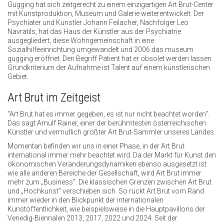
Gugging hat sich zeitgerecht zu einem einzigartigen Art Brut-Center
mit Kunstproduktion, Museum und Galerie weiterentwickelt. Der
Psychiater und Künstler Johann Feilacher, Nachfolger Leo
Navratils, hat das Haus der Künstler aus der Psychiatrie
ausgegliedert, diese Wohngemeinschaft in eine
Sozialhilfeeinrichtung umgewandelt und 2006 das museum
gugging eröffnet. Den Begriff Patient hat er obsolet werden lassen.
Grundkriterium der Aufnahme ist Talent auf einem künstlerischen
Gebiet.
Art Brut im Zeitgeist
"Art Brut hat es immer gegeben, es ist nur nicht beachtet worden".
Das sagt Arnulf Rainer, einer der berühmtesten österreichischen
Künstler und vermutlich größter Art Brut-Sammler unseres Landes.
Momentan befinden wir uns in einer Phase, in der Art Brut
international immer mehr beachtet wird. Da der Markt für Kunst den
ökonomischen Veränderungsdynamiken ebenso ausgesetzt ist
wie alle anderen Bereiche der Gesellschaft, wird Art Brut immer
mehr zum „Business“. Die klassischen Grenzen zwischen Art Brut
und „Hochkunst“ verschieben sich. So rückt Art Brut vom Rand
immer wieder in den Blickpunkt der internationalen
Kunstöffentlichkeit, wie beispielsweise in die Hauptpavillons der
Venedig-Biennalen 2013, 2017, 2022 und 2024. Seit der