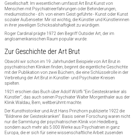
Gesellschaft. Im wesentlichen umfasst Art Brut Kunst von
Menschen mit Psychiatrieerfahrungen oder Behinderungen,
mediumistische - d.h. von einem Geist geführte - Kunst oder Kunst
sozialer Außenseiter. Mir ist wichtig, die Künstler und Künstlerinnen
in ihrer jeweiligen Schicksalshaftigkeit zu würdigen.
Roger Cardinal prägte 1972 den Begriff Outsider Art, der im
angloamerikanischen Raum populär wurde.
Zur Geschichte der Art Brut
Obwohl wir schon im 19. Jahrhundert Beispiele von Art Brut in
psychiatrischen Kliniken finden, beginnt die eigentliche Geschichte
mit der Publikation von zwei Büchern, die eine Schlüsselrolle in der
Verbreitung der Art Brut in Künstler- und Psychiater-Kreisen
spielten.
1921 erschien das Buch über Adolf Wölfli "Ein Geisteskranker als
Künstler", das auch seinen Psychiater Walter Morgenthaler aus der
Klinik Waldau, Bern, weltberühmt machte.
Der Kunsthistoriker und Arzt Hans Prinzhorn publizierte 1922 die
"Bildnerei der Geisteskranken". Basis seiner Forschung waren nicht
nur die Sammlung der psychiatrischen Klinik von Heidelberg,
sondern auch mehr als 5.000 Werke aus Psychiatrien in ganz
Europa, die er sich für seine wissenschaftliche Arbeit zusenden