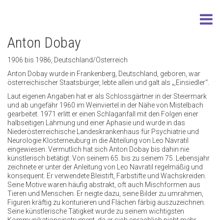
Anton Dobay
1906 bis 1986, Deutschland/Österreich
Anton Dobay wurde in Frankenberg, Deutschland, geboren, war
österreichischer Staatsbürger, lebte allein und galt als „,Einsiedler“.
Laut eigenen Angaben hat er als Schlossgärtner in der Steiermark
und ab ungefähr 1960 im Weinviertel in der Nähe von Mistelbach
gearbeitet. 1971 erlitt er einen Schlaganfall mit den Folgen einer
halbseitigen Lähmung und einer Aphasie und wurde in das
Niederösterreichische Landeskrankenhaus für Psychiatrie und
Neurologie Klosterneuburg in die Abteilung von Leo Navratil
eingewiesen. Vermutlich hat sich Anton Dobay bis dahin nie
künstlerisch betätigt. Von seinem 65. bis zu seinem 75. Lebensjahr
zeichnete er unter der Anleitung von Leo Navratil regelmäßig und
konsequent. Er verwendete Bleistift, Farbstifte und Wachskreiden.
Seine Motive waren häufig abstrakt, oft auch Mischformen aus
Tieren und Menschen. Er neigte dazu, seine Bilder zu umrahmen,
Figuren kräftig zu konturieren und Flächen färbig auszuzeichnen.
Seine künstlerische Tätigkeit wurde zu seinem wichtigsten