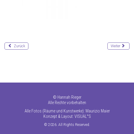
Zurück
Weiter
©
Hannah Rieger
Alle Rechte vorbehalten
Alle Fotos (Räume und Kunstwerke): Maurizio Maier
Konzept & Layout:
VISUAL°S
© 2026. All Rights Reserved.