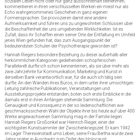
sozialen Leben nicht oder nur ganz ausschnitthaft teilnehmen,
kommentieren in ihren verschlüsselten Werken ein meist nur als
Echo wahrgenommenes Geschehen in ganz eigenen
Formensprachen. Sie provozieren damit eine andere
Aufmerksamkeit und führen uns zu ungewohnten Schlüssen über
die Beschaffenheit der uns umgebenden Wirklichkeiten. Ist es
Zufall, dass ihr Schaffen einen seiner Orte der Entfaltung im Umfeld
jenes Wien gefunden hat, das zum Ausgangspunkt der
bedeutendsten Schulen der Psychotherapie geworden ist?
Hannah Riegers besondere Beziehung zu dieser außerhalb aller
herkömmlichen Kategorien gedeihenden schöpferischen
Parallelwelt durfte ich schon kennenlernen, als sie über mehr als
zwei Jahrzehnte für Kommunikation, Marketing und Kunst in
derselben Bank verantwortlich war, für die auch ich tätig sein
durfte. An den Wänden ihres Büros, in dem unter ihrer umsichtigen
Leitung zahlreiche Publikationen, Veranstaltungen und
Ausstellungsprojekte entstanden, boten sich erste Einblicke in die
damals erst in ihren Anfängen stehende Sammlung. Die
Genauigkeit und Konsequenz in der so leidenschaftlichen wie
geschmackssicheren Wahl der Objekte ihrer bis heute auf über 400
Werke angewachsenen Sammlung mag in der Familie liegen:
Hannah Riegers Großonkel war Heinrich Rieger, einer der
wichtigsten Kunstsammler der Zwischenkriegszeit. Er kam 1942
im Lager Theresienstadt ums Leben, seine Frau Bertha wurde zwei
Jahre später in Auschwitz zum Opfer des Holocaust.