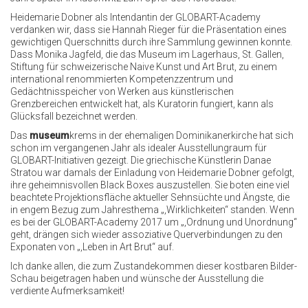
Heidemarie Dobner als Intendantin der GLOBART-Academy
verdanken wir, dass sie Hannah Rieger für die Präsentation eines
gewichtigen Querschnitts durch ihre Sammlung gewinnen konnte.
Dass Monika Jagfeld, die das Museum im Lagerhaus, St. Gallen,
Stiftung für schweizerische Naive Kunst und Art Brut, zu einem
international renommierten Kompetenzzentrum und
Gedächtnisspeicher von Werken aus künstlerischen
Grenzbereichen entwickelt hat, als Kuratorin fungiert, kann als
Glücksfall bezeichnet werden.
Das
museum
krems in der ehemaligen Dominikanerkirche hat sich
schon im vergangenen Jahr als idealer Ausstellungraum für
GLOBART-Initiativen gezeigt. Die griechische Künstlerin Danae
Stratou war damals der Einladung von Heidemarie Dobner gefolgt,
ihre geheimnisvollen Black Boxes auszustellen. Sie boten eine viel
beachtete Projektionsfläche aktueller Sehnsüchte und Ängste, die
in engem Bezug zum Jahresthema „,Wirklichkeiten“ standen. Wenn
es bei der GLOBART-Academy 2017 um „,Ordnung und Unordnung“
geht, drängen sich wieder assoziative Querverbindungen zu den
Exponaten von „,Leben in Art Brut“ auf.
Ich danke allen, die zum Zustandekommen dieser kostbaren Bilder-
Schau beigetragen haben und wünsche der Ausstellung die
verdiente Aufmerksamkeit!