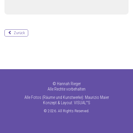
Zurück
©
Hannah Rieger
Alle Rechte vorbehalten
Alle Fotos (Räume und Kunstwerke): Maurizio Maier
Konzept & Layout:
VISUAL°S
© 2026. All Rights Reserved.