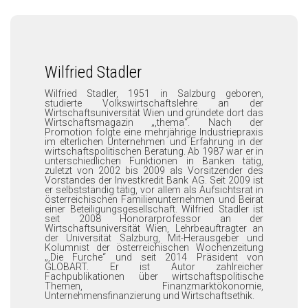
Wilfried Stadler
Wilfried Stadler, 1951 in Salzburg geboren,
studierte Volkswirtschaftslehre an der
Wirtschaftsuniversität Wien und gründete dort das
Wirtschaftsmagazin „,thema“. Nach der
Promotion folgte eine mehrjährige Industriepraxis
im elterlichen Unternehmen und Erfahrung in der
wirtschaftspolitischen Beratung. Ab 1987 war er in
unterschiedlichen Funktionen in Banken tätig,
zuletzt von 2002 bis 2009 als Vorsitzender des
Vorstandes der Investkredit Bank AG. Seit 2009 ist
er selbstständig tätig, vor allem als Aufsichtsrat in
österreichischen Familienunternehmen und Beirat
einer Beteiligungsgesellschaft. Wilfried Stadler ist
seit 2008 Honorarprofessor an der
Wirtschaftsuniversität Wien, Lehrbeauftragter an
der Universität Salzburg, Mit-Herausgeber und
Kolumnist der österreichischen Wochenzeitung
„,Die Furche“ und seit 2014 Präsident von
GLOBART. Er ist Autor zahlreicher
Fachpublikationen über wirtschaftspolitische
Themen, Finanzmarktökonomie,
Unternehmensfinanzierung und Wirtschaftsethik.