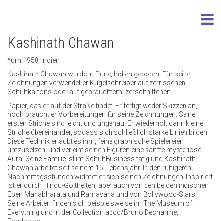
Kashinath Chawan
*um 1950, Indien
Kashinath Chawan wurde in Pune, Indien geboren. Für seine
Zeichnungen verwendet er Kugelschreiber auf zerrissenen
Schuhkartons oder auf gebrauchtem, zerschnittenen
Papier, das er auf der Straße findet. Er fertigt weder Skizzen an,
noch braucht er Vorbereitungen für seine Zeichnungen. Seine
ersten Striche sind leicht und ungenau. Er wiederholt dann kleine
Striche übereinander, sodass sich schließlich starke Linien bilden.
Diese Technik erlaubt es ihm, feine graphische Spielereien
umzusetzen, und verleiht seinen Figuren eine sanfte mysteriöse
Aura. Seine Familie ist im SchuhBusiness tätig und Kashinath
Chawan arbeitet seit seinem 15. Lebensjahr. In den ruhigeren
Nachmittagsstunden widmet er sich seinen Zeichnungen. Inspiriert
ist er durch Hindu-Gottheiten, aber auch von den beiden indischen
Epen Mahabharata und Ramayana und von Bollywood-Stars.
Seine Arbeiten finden sich beispielsweise im The Museum of
Everything und in der Collection abcd/Bruno Decharme,