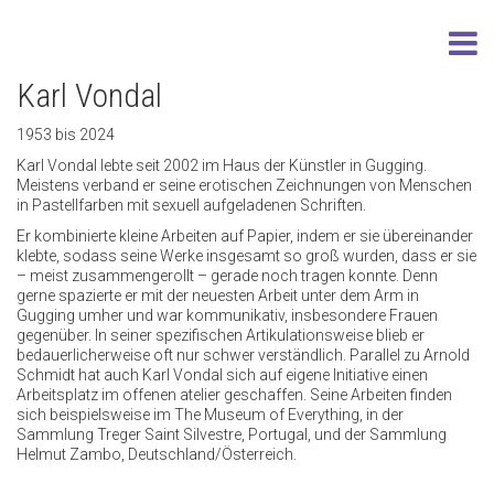
Karl Vondal
1953 bis 2024
Karl Vondal lebte seit 2002 im Haus der Künstler in Gugging.
Meistens verband er seine erotischen Zeichnungen von Menschen
in Pastellfarben mit sexuell aufgeladenen Schriften.
Er kombinierte kleine Arbeiten auf Papier, indem er sie übereinander
klebte, sodass seine Werke insgesamt so groß wurden, dass er sie
– meist zusammengerollt – gerade noch tragen konnte. Denn
gerne spazierte er mit der neuesten Arbeit unter dem Arm in
Gugging umher und war kommunikativ, insbesondere Frauen
gegenüber. In seiner spezifischen Artikulationsweise blieb er
bedauerlicherweise oft nur schwer verständlich. Parallel zu Arnold
Schmidt hat auch Karl Vondal sich auf eigene Initiative einen
Arbeitsplatz im offenen atelier geschaffen. Seine Arbeiten finden
sich beispielsweise im The Museum of Everything, in der
Sammlung Treger Saint Silvestre, Portugal, und der Sammlung
Helmut Zambo, Deutschland/Österreich.