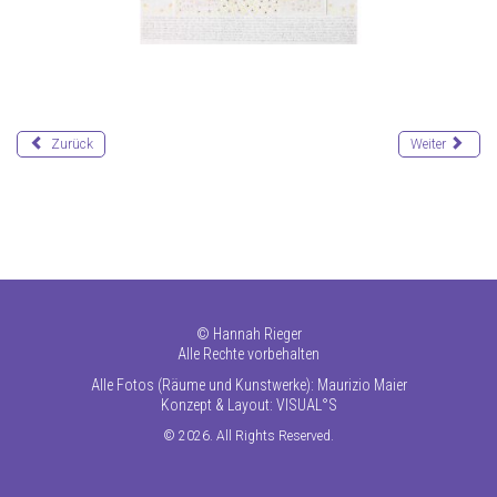
Zurück
Weiter
©
Hannah Rieger
Alle Rechte vorbehalten
Alle Fotos (Räume und Kunstwerke): Maurizio Maier
Konzept & Layout:
VISUAL°S
© 2026. All Rights Reserved.