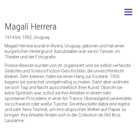
Magalí Herrera
1914 bis 1992, Uruguay
Magalí Herrera wurde in Rivera, Uruguay, geboren und hat einen
bürgerlichen Hintergrund. Autodidaktin war sie im Tanzen, im
Theater und der Fotografie.
Poesie-Abende wurden von ihr organisiert und sie selbst verfasste
Gedichte und Science Fiction-Geschichten, die unveröffentlicht
blieben. Sehr belesen, hatte sie einen Hang zur Esoterik. 1950
begann sie zunächst unregelmäßig zu malen. Dann aber widmete
sie sich Tag und Nacht ausschließlich ihrer Kunst. Obwohl sie
keine Spiritistin war, schuf sie ihre Arbeiten in einem sehr
spontanen Procedere, in einer Art Trance. Überwiegend verwendete
sie schwarze oder weiße Tusche. Sie entwickelte dabei eine eigene
und sehr feine Technik, um ihre utopischen Welten auf Papier zu
bringen. Ihre Arbeiten finden sich in der Collection de l‘Art Brut,
Lausanne.