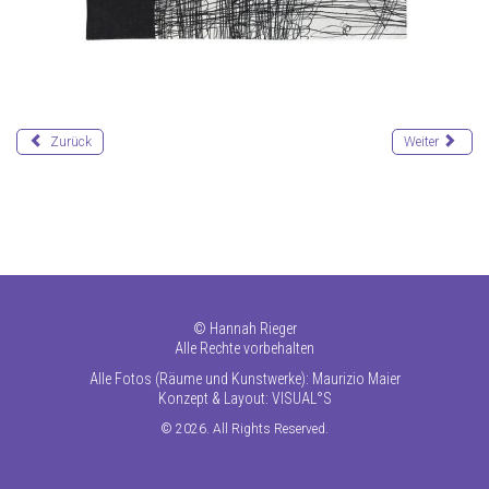
Zurück
Weiter
©
Hannah Rieger
Alle Rechte vorbehalten
Alle Fotos (Räume und Kunstwerke): Maurizio Maier
Konzept & Layout:
VISUAL°S
© 2026. All Rights Reserved.