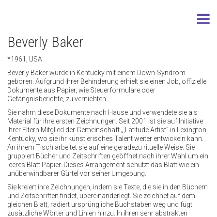
Beverly Baker
*1961, USA
Beverly Baker wurde in Kentucky mit einem Down-Syndrom
geboren. Aufgrund ihrer Behinderung erhielt sie einen Job, offizielle
Dokumente aus Papier, wie Steuerformulare oder
Gefängnisberichte, zu vernichten.
Sie nahm diese Dokumente nach Hause und verwendete sie als
Material für ihre ersten Zeichnungen. Seit 2001 ist sie auf Initiative
ihrer Eltern Mitglied der Gemeinschaft „,Latitude Artist“ in Lexington,
Kentucky, wo sie ihr künstlerisches Talent weiter entwickeln kann.
An ihrem Tisch arbeitet sie auf eine geradezu rituelle Weise: Sie
gruppiert Bücher und Zeitschriften geöffnet nach ihrer Wahl um ein
leeres Blatt Papier. Dieses Arrangement schützt das Blatt wie ein
unüberwindbarer Gürtel vor seiner Umgebung.
Sie kreiert ihre Zeichnungen, indem sie Texte, die sie in den Büchern
und Zeitschriften findet, übereinanderlegt. Sie zeichnet auf dem
gleichen Blatt, radiert ursprüngliche Buchstaben weg und fügt
zusätzliche Wörter und Linien hinzu. In ihren sehr abstrakten