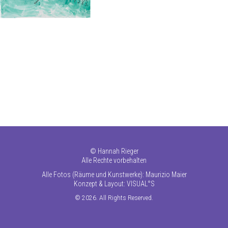
©
Hannah Rieger
Alle Rechte vorbehalten
Alle Fotos (Räume und Kunstwerke): Maurizio Maier
Konzept & Layout:
VISUAL°S
© 2026. All Rights Reserved.