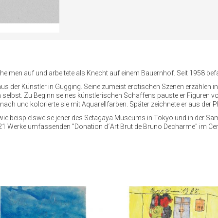
imen auf und arbeitete als Knecht auf einem Bauernhof. Seit 1958 befa
us der Künstler in Gugging. Seine zumeist erotischen Szenen erzählen in 
 selbst. Zu Beginn seines künstlerischen Schaffens pauste er Figuren
 nach und kolorierte sie mit Aquarellfarben. Später zeichnete er aus der
, wie beispielsweise jener des Setagaya Museums in Tokyo und in der
 921 Werke umfassenden "Donation d´Art Brut de Bruno Decharme" im Cent