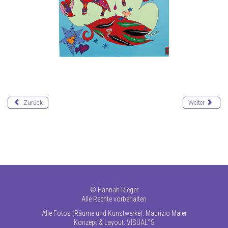
Zurück
Weiter
©
Hannah Rieger
Alle Rechte vorbehalten
Alle Fotos (Räume und Kunstwerke): Maurizio Maier
Konzept & Layout:
VISUAL°S