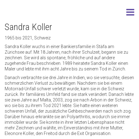
Sandra Koller
1965 bis 2021, Schweiz
Sandra Koller wuchs in einer Bankiersfamilie in Stäfa am
Zürichsee auf. Mit 18 Jahren, nach ihrer Schulzeit, begann sie zu
zeichnen. Sie wird als spontane, fröhliche und auf andere
zugehende Frau beschrieben. 1989 heiratete Sandra Koller einen
Maler und lebte mit ihm acht Jahre bis zu seinem Tod in Zürich.
Danach verbrachte sie drei Jahre in Indien, wo sie versuchte, diesen
schmerzlichen Verlust zu bewältigen. Nachdem sie bei einem
Motorrad-Unfall schwer verletzt wurde, kam sie in die Schweiz
zurück. Ihr familiäres Umfeld fand sie stark verändert. Danach lebte
sie zwei Jahre auf Malta, 2003, zog sie nach Arbon in der Schweiz,
wo sie bis zu ihrem Tod 2021 lebte. Sie hatte einen weiteren
schweren Unfall, der zusätzliche Gehbeschwerden nach sich zog.
Darüber hinaus erkrankte sie an Polyarthritis, wodurch sie immer
immobiler wurde. Sie konnte in ihrer letzten Lebensphase nicht
mehr Zeichnen und wählte, im Einverständnis mit ihrer Mutter,
Eleonore Koller, den Freitod durch die Exit Organisation.