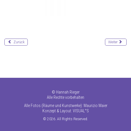
Zurück
Weiter
©
Hannah Rieger
Alle Rechte vorbehalten
Alle Fotos (Räume und Kunstwerke): Maurizio Maier
Konzept & Layout:
VISUAL°S
© 2026. All Rights Reserved.