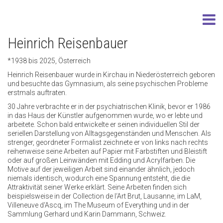
Heinrich Reisenbauer
*1938 bis 2025, Österreich
Heinrich Reisenbauer wurde in Kirchau in Niederösterreich geboren
und besuchte das Gymnasium, als seine psychischen Probleme
erstmals auftraten.
30 Jahre verbrachte er in der psychiatrischen Klinik, bevor er 1986
in das Haus der Künstler aufgenommen wurde, wo er lebte und
arbeitete. Schon bald entwickelte er seinen individuellen Stil der
seriellen Darstellung von Alltagsgegenständen und Menschen. Als
strenger, geordneter Formalist zeichnete er von links nach rechts
reihenweise seine Arbeiten auf Papier mit Farbstiften und Bleistift
oder auf großen Leinwänden mit Edding und Acrylfarben. Die
Motive auf der jeweiligen Arbeit sind einander ähnlich, jedoch
niemals identisch, wodurch eine Spannung entsteht, die die
Attraktivität seiner Werke erklärt. Seine Arbeiten finden sich
beispielsweise in der Collection de l‘Art Brut, Lausanne, im LaM,
Villeneuve d‘Ascq, im The Museum of Everything und in der
Sammlung Gerhard und Karin Dammann, Schweiz.