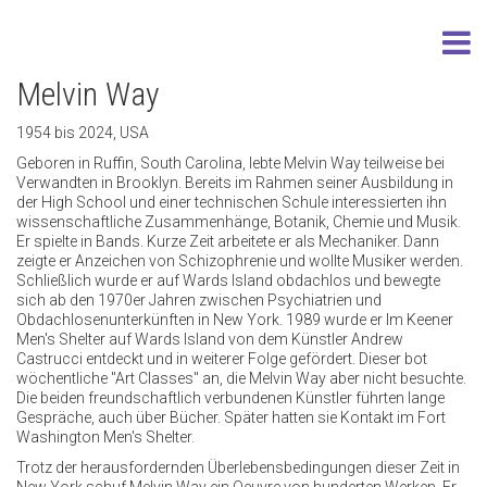
Melvin Way
1954 bis 2024, USA
Geboren in Ruffin, South Carolina, lebte Melvin Way teilweise bei
Verwandten in Brooklyn. Bereits im Rahmen seiner Ausbildung in
der High School und einer technischen Schule interessierten ihn
wissenschaftliche Zusammenhänge, Botanik, Chemie und Musik.
Er spielte in Bands. Kurze Zeit arbeitete er als Mechaniker. Dann
zeigte er Anzeichen von Schizophrenie und wollte Musiker werden.
Schließlich wurde er auf Wards Island obdachlos und bewegte
sich ab den 1970er Jahren zwischen Psychiatrien und
Obdachlosenunterkünften in New York. 1989 wurde er Im Keener
Men's Shelter auf Wards Island von dem Künstler Andrew
Castrucci entdeckt und in weiterer Folge gefördert. Dieser bot
wöchentliche "Art Classes" an, die Melvin Way aber nicht besuchte.
Die beiden freundschaftlich verbundenen Künstler führten lange
Gespräche, auch über Bücher. Später hatten sie Kontakt im Fort
Washington Men's Shelter.
Trotz der herausfordernden Überlebensbedingungen dieser Zeit in