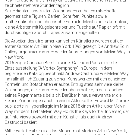
New York schuf Melvin Way ein Oeuvre von hunderten Werken. Er
zeichnete mehrere Stunden täglich.
Seine dichten, abstrakten Zeichnungen enthalten rätselhafte
geometrische Figuren, Zahlen, Schriften, Punkte sowie
mathematische und chemische Formeln. Meist sind es komplexe,
kleine Arbeiten mit Kugelschreiber und Tusche auf Papier, oft mit
durchsichtigen Scotch Tapes zusammengehalten.
Die Arbeiten des afro-amerikanischen Künstlers wurden auf der
ersten Outsider Art Fair in New York 1993 gezeigt. Die Andrew Edlin
Gallery organisierte immer wieder Ausstellungen von Melvin Way in
New York.
2016 zeigte Christian Berst in seiner Galerie in Paris die erste
Einzelausstellung "A Vortex Symphony" in Europa. In dem
begleitenden Katalog beschreibt Andrew Castrucci wie Melvin Way
ihm allmählich Zugang zu seinen Kunstwerken mit den geheimen
Formeln und Botschaften erlaubte. Er trug stets sehr viele kleine
Zeichnungen, die er immer wieder überarbeitete, in den Taschen
seines Regenmantels bei sich. Darüber hinaus verwahrte er die
kleinen Zeichnungen auch in einem Aktenkoffer. Edward M. Gomez
publizierte in Hyperallergic im März 2018 einen Artikel über Melvin
Way mit dem Titel "Melvin Way Holds the Keys to the Universe", der
auf Interviews sowohl mit dem Künstler, als auch Andrew
Castrucci basiert.
Mittlerweile besitzen u.a. das Museum of Modern Art in New York,