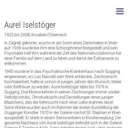
Aurel Iselstöger
1925 bis 2008, Kroatien/Österreich
In Zagreb geboren, wuchs er als Sohn eines Diplomaten in Wien
auf. 1939 wurde bei ihm eine Schizophrenie festgestellt und sein
Psychiater half ihm während der Zeit des Nationalsozialismus bei
einer Familie auf dem Land zu leben und damit der Euthanasie zu
entkommen.
1945 wurde er in das Psychiatrische Krankenhaus nach Gugging
eingewiesen, wo Leo Navratil sein Werk entdeckte. Zeichnerisch
hochtalentiert, hatte er schon in jungen Jahren den Wunsch, Maler
oder Bildhauer zu werden. Aurel Iselstöger lebte bis 1979 in
Gugging. Drei Motive kehren in seinen Zeichnungen immer wieder:
Selbstporträts, Christusköpfe und Darstellungen eines jungen
Mädchens, das die Sehnsucht nach einer Liebe erahnen lässt.
Seine Werke wurden auch im Rahmen der ersten Ausstellung der
Gugginger Künstler 1970 in der Galerie nächst St. Stephan in Wien
ausgestellt. Er starb in einem Seniorenheim in Klosterneuburg. Der
gesamte Nachlass von Aurel Iselstöger befindet sich in der Galerie