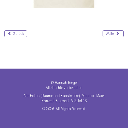
Zurück
Weiter
©
Hannah Rieger
Alle Rechte vorbehalten
Alle Fotos (Räume und Kunstwerke): Maurizio Maier
Konzept & Layout:
VISUAL°S
© 2026. All Rights Reserved.