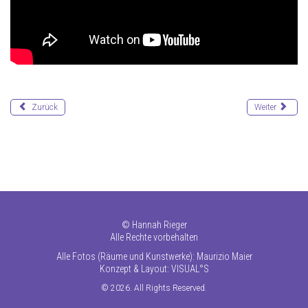
Zurück
Weiter
©
Hannah Rieger
Alle Rechte vorbehalten
Alle Fotos (Räume und Kunstwerke): Maurizio Maier
Konzept & Layout:
VISUAL°S
© 2026. All Rights Reserved.