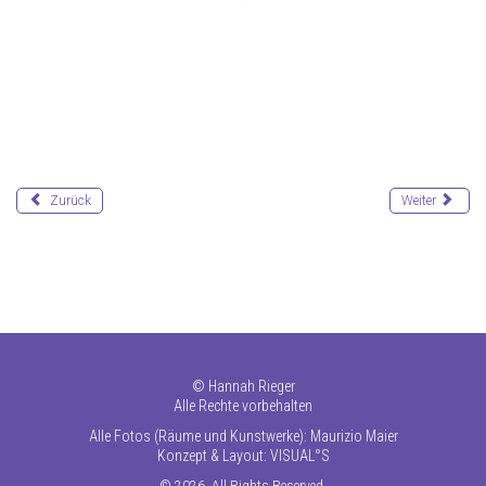
Zurück
Weiter
©
Hannah Rieger
Alle Rechte vorbehalten
Alle Fotos (Räume und Kunstwerke): Maurizio Maier
Konzept & Layout:
VISUAL°S