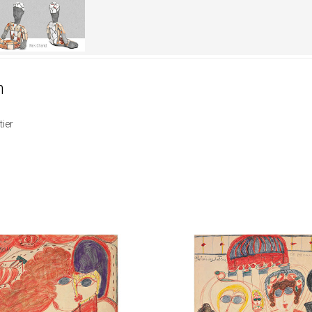
n
ier