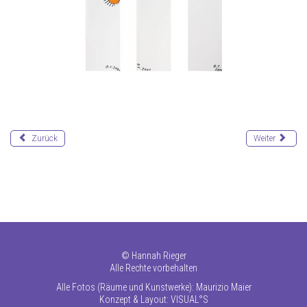
Zurück
Weiter
©
Hannah Rieger
Alle Rechte vorbehalten
Alle Fotos (Räume und Kunstwerke): Maurizio Maier
Konzept & Layout:
VISUAL°S