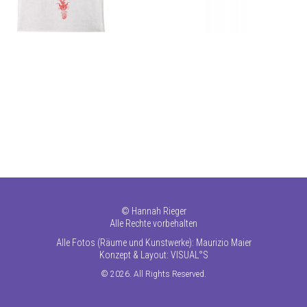
©
Hannah Rieger
Alle Rechte vorbehalten
Alle Fotos (Räume und Kunstwerke): Maurizio Maier
Konzept & Layout:
VISUAL°S
© 2026. All Rights Reserved.