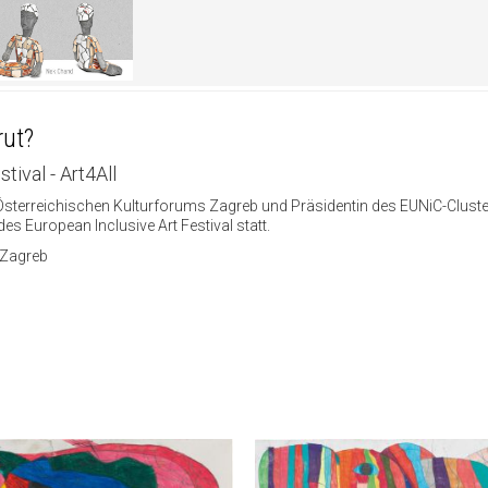
rut?
tival - Art4All
es Österreichischen Kulturforums Zagreb und Präsidentin des EUNiC-Cluster
s European Inclusive Art Festival statt.
 Zagreb