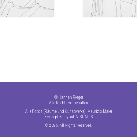
©
Hannah Rieger
Alle Rechte vorbehalten
Alle Fotos (Räume und Kunstwerke): Maurizio Maier
Konzept & Layout:
VISUAL°S
© 2026. All Rights Reserved.