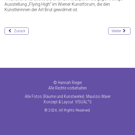
Ausstellung „Flying High“ im Wiener Kunstforum, die den
Künstlerinnen der Art Brut gewidmet ist.
Zurück
Weiter
©
Hannah Rieger
Alle Rechte vorbehalten
Alle Fotos (Räume und Kunstwerke): Maurizio Maier
Konzept & Layout:
VISUAL°S
© 2026. All Rights Reserved.