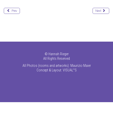
Prev
Next
©
Hannah Rieger
All Rights Reserved
All Photos (rooms and artworks): Maurizio Maier
Concept & Layout:
VISUAL°S