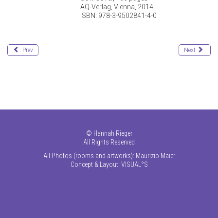
AQ-Verlag, Vienna, 2014
ISBN: 978-3-9502841-4-0
Prev
Next
©
Hannah Rieger
All Rights Reserved
All Photos (rooms and artworks): Maurizio Maier
Concept & Layout:
VISUAL°S