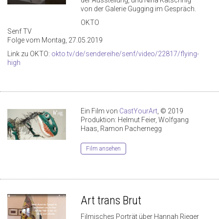
der Ausstellung, und Nina Katschnig
von der Galerie Gugging im Gespräch.
OKTO
Senf TV
Folge vom Montag, 27.05.2019
Link zu OKTO:
okto.tv/de/sendereihe/senf/video/22817/flying-
high
Ein Film von
CastYourArt
, © 2019
Produktion: Helmut Feier, Wolfgang
Haas, Ramon Pachernegg
Film ansehen
Art trans Brut
Filmisches Porträt über Hannah Rieger