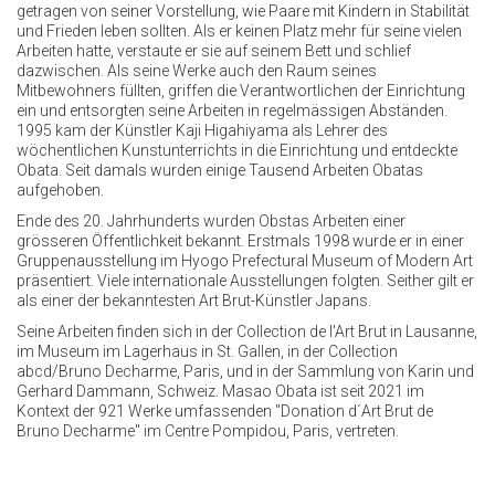
getragen von seiner Vorstellung, wie Paare mit Kindern in Stabilität
und Frieden leben sollten. Als er keinen Platz mehr für seine vielen
Arbeiten hatte, verstaute er sie auf seinem Bett und schlief
dazwischen. Als seine Werke auch den Raum seines
Mitbewohners füllten, griffen die Verantwortlichen der Einrichtung
ein und entsorgten seine Arbeiten in regelmässigen Abständen.
1995 kam der Künstler Kaji Higahiyama als Lehrer des
wöchentlichen Kunstunterrichts in die Einrichtung und entdeckte
Obata. Seit damals wurden einige Tausend Arbeiten Obatas
aufgehoben.
Ende des 20. Jahrhunderts wurden Obstas Arbeiten einer
grösseren Öffentlichkeit bekannt. Erstmals 1998 wurde er in einer
Gruppenausstellung im Hyogo Prefectural Museum of Modern Art
präsentiert. Viele internationale Ausstellungen folgten. Seither gilt er
als einer der bekanntesten Art Brut-Künstler Japans.
Seine Arbeiten finden sich in der Collection de l'Art Brut in Lausanne,
im Museum im Lagerhaus in St. Gallen, in der Collection
abcd/Bruno Decharme, Paris, und in der Sammlung von Karin und
Gerhard Dammann, Schweiz. Masao Obata ist seit 2021 im
Kontext der 921 Werke umfassenden "Donation d´Art Brut de
Bruno Decharme" im Centre Pompidou, Paris, vertreten.