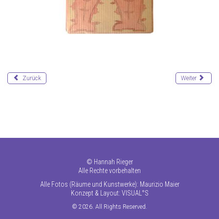
Zurück
Weiter
©
Hannah Rieger
Alle Rechte vorbehalten
Alle Fotos (Räume und Kunstwerke): Maurizio Maier
Konzept & Layout:
VISUAL°S
© 2026. All Rights Reserved.