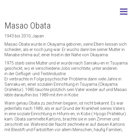
Masao Obata
1943 bis 2010, Japan
Masao Obata wurde in Okayama geboren, seine Eltern liessen sich
scheiden, als er noch jung war. Er wuchs dann bei seiner Mutter in
Manabe-shima auf, einer Insel in der Nähe von Okayama.
1975 starb seine Mutter und er wurde nach Sanraku-en in Tsuyama
geschickt, wo er verschiedene Jobs verrichtete, unter anderen
in der Geflügel- und Textilindustrie.
Er verbrachte in Folge psychischer Probleme dann viele Jahre in
Sanraku-en, einer sozialen Einrichtung in Tsuyama (Okayama
Oräfektur). 1985 tauchte plötzlich sein Vater wieder auf und Masao
lebte daraufhin bis 1989 mit ihm in Kobe.
Wann genau Obata zu zeichnen begann, ist nicht bekannt. Es war
jedenfalls nach 1989, als er auf Grund der Krankheit seines Vaters
in eine soziale Einrichtung in Hifumi-en, in Kobe ( Hyogo Präfektur)
kam. Obata sammelte Kartons, brachte sie in sein Zimmer und
zerschnitt sie. Während der Nacht zeichnete er auf diesen Kartons
mit Bleistift und Farbstiften vor allem Menschen, häufig Familien,