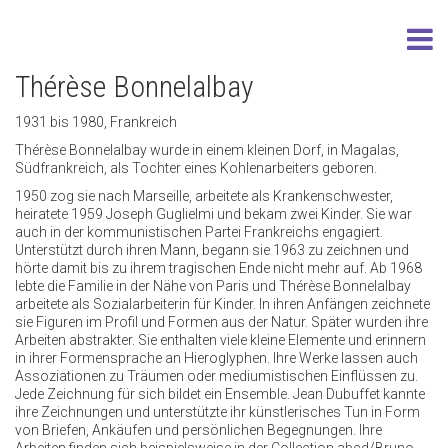
Thérèse Bonnelalbay
1931 bis 1980, Frankreich
Thérèse Bonnelalbay wurde in einem kleinen Dorf, in Magalas,
Südfrankreich, als Tochter eines Kohlenarbeiters geboren.
1950 zog sie nach Marseille, arbeitete als Krankenschwester,
heiratete 1959 Joseph Guglielmi und bekam zwei Kinder. Sie war
auch in der kommunistischen Partei Frankreichs engagiert.
Unterstützt durch ihren Mann, begann sie 1963 zu zeichnen und
hörte damit bis zu ihrem tragischen Ende nicht mehr auf. Ab 1968
lebte die Familie in der Nähe von Paris und Thérèse Bonnelalbay
arbeitete als Sozialarbeiterin für Kinder. In ihren Anfängen zeichnete
sie Figuren im Profil und Formen aus der Natur. Später wurden ihre
Arbeiten abstrakter. Sie enthalten viele kleine Elemente und erinnern
in ihrer Formensprache an Hieroglyphen. Ihre Werke lassen auch
Assoziationen zu Träumen oder mediumistischen Einflüssen zu.
Jede Zeichnung für sich bildet ein Ensemble. Jean Dubuffet kannte
ihre Zeichnungen und unterstützte ihr künstlerisches Tun in Form
von Briefen, Ankäufen und persönlichen Begegnungen. Ihre