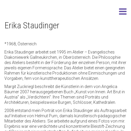
Erika Staudinger
*1968, Österreich
Erika Staudinger arbeitet seit 1995 im Atelier – Evangelisches
Diakoniewerk Gallneukirchen, in Oberösterreich. Die Philosophie
des Ateliers besteht in der Förderung der einzelnen Person, mit ihrer
jeweils eigenen Formensprache. Das Atelier bietet einen geeigneten
Rahmen für künstlerische Produktionen ohne Einmischungen und
Vorgaben, fern von kunsttherapeutischen Ansätzen.
Margit Zuckriegl beschreibt die Künstlerin in dem von Angelica
Bäumer 2007 herausgegebenen Buch „Kunst von Innen. Art Brut in
Austria" als „Verdichterin". Ihre Themen sind Porträts und
Architekturen, beispielsweise Burgen, Schlösser, Kathedralen.
2008 entstand mein Porträt von Erika Staudinger als Auftragsarbeit
auf Initiative von Helmut Pum, damals künstlerisch-pädagogischer
Mitarbeiter des Ateliers. Sie arbeitete aufgrund eines Fotos von mir.
Ergebnis war eine verdichtete und konzentrierte Bleistift-Zeichnung