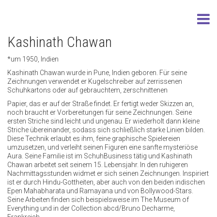
Kashinath Chawan
*um 1950, Indien
Kashinath Chawan wurde in Pune, Indien geboren. Für seine
Zeichnungen verwendet er Kugelschreiber auf zerrissenen
Schuhkartons oder auf gebrauchtem, zerschnittenen
Papier, das er auf der Straße findet. Er fertigt weder Skizzen an,
noch braucht er Vorbereitungen für seine Zeichnungen. Seine
ersten Striche sind leicht und ungenau. Er wiederholt dann kleine
Striche übereinander, sodass sich schließlich starke Linien bilden.
Diese Technik erlaubt es ihm, feine graphische Spielereien
umzusetzen, und verleiht seinen Figuren eine sanfte mysteriöse
Aura. Seine Familie ist im SchuhBusiness tätig und Kashinath
Chawan arbeitet seit seinem 15. Lebensjahr. In den ruhigeren
Nachmittagsstunden widmet er sich seinen Zeichnungen. Inspiriert
ist er durch Hindu-Gottheiten, aber auch von den beiden indischen
Epen Mahabharata und Ramayana und von Bollywood-Stars.
Seine Arbeiten finden sich beispielsweise im The Museum of
Everything und in der Collection abcd/Bruno Decharme,