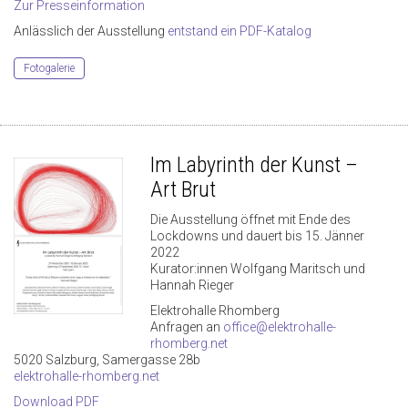
Zur Presseinformation
Anlässlich der Ausstellung
entstand ein PDF-Katalog
Fotogalerie
Im Labyrinth der Kunst –
Art Brut
Die Ausstellung öffnet mit Ende des
Lockdowns und dauert bis 15. Jänner
2022
Kurator:innen Wolfgang Maritsch und
Hannah Rieger
Elektrohalle Rhomberg
Anfragen an
office@elektrohalle-
rhomberg.net
5020 Salzburg, Samergasse 28b
elektrohalle-rhomberg.net
Download PDF