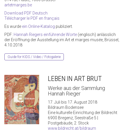
artetmarges.be
Download PDF Deutsch
Télécharger le PDF en français
Es wurde
ein Online-Katalog
publiziert.
PDF:
Hannah Riegers einführende Worte
(englisch) anlässlich
der Eröffnung der Ausstellung im Art et marges musée, Brüssel,
4.10.2018
Guide for KIDS / Video / Fotogalerie
LEBEN IN ART BRUT
Werke aus der Sammlung
Hannah Rieger
17. Juli bis 17. August 2018
Bildraum Bodensee
Eine kulturelle Einrichtung der Bildrecht
6900 Bregenz, Seestraße 5 |
Postgebäude, 2. Stock
www.bildrecht.at/bildraum