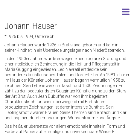
Johann Hauser
*1926 bis 1994, Österreich
Johann Hauser wurde 1926 in Bratislava geboren und kam in
seiner Kindheit in ein Übersiedelungslager nach Niederösterreich.
In den 1950er Jahren wurde er wegen einer bipolaren Störung und
einer intellektuellen Behinderung in die Heil- und Pflegeanstalt in
Maria Gugging eingewiesen. Leo Navratil entdeckte sein
besonderes künstlerisches Talent und förderte ihn. Ab 1981 lebte er
im Haus der Künstler. Johann Hauser begann vermutlich 1958 zu
zeichnen. Sein Lebenswerk umfasst rund 1600 Zeichnungen. Er
zählt zu den bedeutendsten Gugginger Künstlern und zu den Stars
der Art Brut. Auch Jean Dubuffet war von ihm begeistert.
Charakteristisch für seine überwiegend mit Farbstiften
produzierten Zeichnungen ist deren intensive Buntheit. Sein
Lieblingsmotiv waren Frauen. Seine Themen sind einfach und klar
und inspiriert durch Erinnerungen, Wunschträume und Ängste.
Das heißt, er übersetzte vor allem emotionale Inhalte in Form und
Farbe auf Papier auf einmalige und unverkennbare Weise. Er