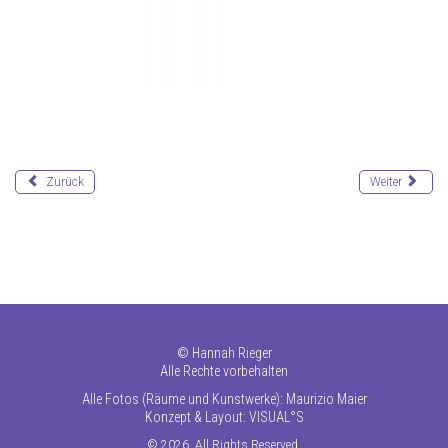
Zurück
Weiter
©
Hannah Rieger
Alle Rechte vorbehalten
Alle Fotos (Räume und Kunstwerke): Maurizio Maier
Konzept & Layout:
VISUAL°S
© 2026. All Rights Reserved.