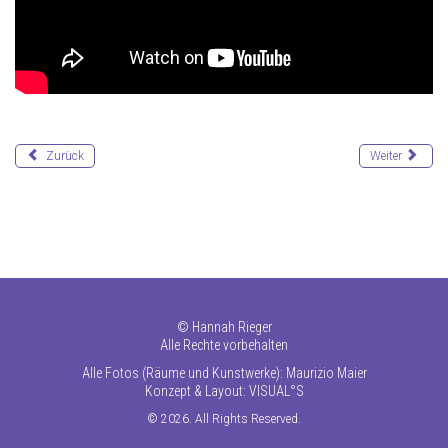
Zurück
Weiter
©
Hannah Rieger
Alle Rechte vorbehalten
Alle Fotos (Räume und Kunstwerke): Maurizio Maier
Konzept & Layout:
VISUAL°S
© 2026. All Rights Reserved.